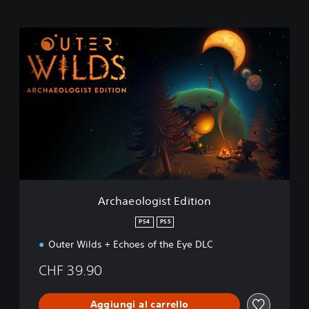
A
r
c
h
a
e
o
l
o
g
i
s
t
Archaeologist Edition
E
d
PS4
PS5
i
Outer Wilds + Echoes of the Eye DLC
t
i
CHF 39.90
o
n
Aggiungi al carrello