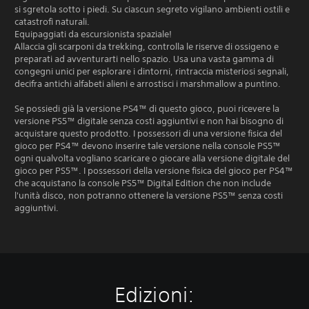
si sgretola sotto i piedi. Su ciascun segreto vigilano ambienti ostili e
catastrofi naturali.
Equipaggiati da escursionista spaziale!
Allaccia gli scarponi da trekking, controlla le riserve di ossigeno e
preparati ad avventurarti nello spazio. Usa una vasta gamma di
congegni unici per esplorare i dintorni, rintraccia misteriosi segnali,
decifra antichi alfabeti alieni e arrostisci i marshmallow a puntino.
Se possiedi già la versione PS4™ di questo gioco, puoi ricevere la
versione PS5™ digitale senza costi aggiuntivi e non hai bisogno di
acquistare questo prodotto. I possessori di una versione fisica del
gioco per PS4™ devono inserire tale versione nella console PS5™
ogni qualvolta vogliano scaricare o giocare alla versione digitale del
gioco per PS5™. I possessori della versione fisica del gioco per PS4™
che acquistano la console PS5™ Digital Edition che non include
l'unità disco, non potranno ottenere la versione PS5™ senza costi
aggiuntivi.
Edizioni: