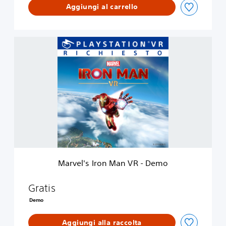
Aggiungi al carrello
M
a
r
v
e
l
'
s
I
r
o
n
M
Marvel's Iron Man VR - Demo
a
n
V
Gratis
R
Demo
-
D
Aggiungi alla raccolta
e