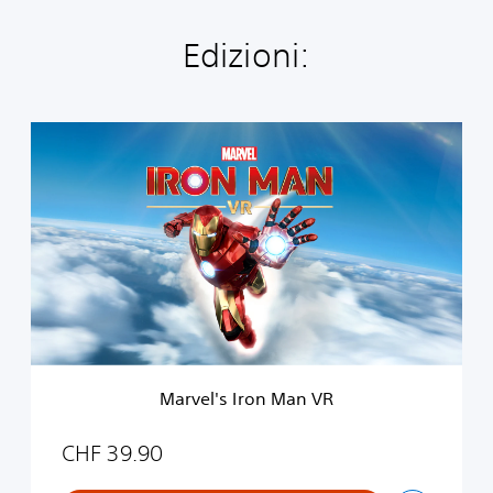
Edizioni:
M
a
r
v
e
l
'
s
I
r
o
n
M
Marvel's Iron Man VR
a
n
V
CHF 39.90
R