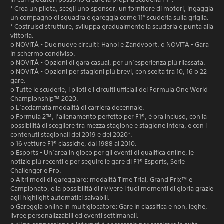
* Crea un pilota, scegli uno sponsor, un fornitore di motori, ingaggia
un compagno di squadra e gareggia come 11° scuderia sulla griglia.
* Costruisci strutture, sviluppa gradualmente la scuderia e punta alla
vittoria.
o NOVITÀ - Due nuove circuiti: Hanoi e Zandvoort. o NOVITÀ - Gara
in schermo condiviso.
o NOVITÀ - Opzioni di gara casual, per un’esperienza più rilassata.
o NOVITÀ - Opzioni per stagioni più brevi, con scelta tra 10, 16 o 22
gare.
o Tutte le scuderie, i piloti e i circuiti ufficiali del Formula One World
Championship™ 2020.
o L’acclamata modalità di carriera decennale.
o Formula 2™, l’allenamento perfetto per F1®, è ora incluso, con la
possibilità di scegliere tra mezza stagione e stagione intera, e con i
contenuti stagionali del 2019 e del 2020*.
o 16 vetture F1® classiche, dal 1988 al 2010.
o Esports - Un’area in gioco per gli eventi di qualifica online, le
notizie più recenti e per seguire le gare di F1® Esports, Serie
Challenger e Pro.
o Altri modi di gareggiare: modalità Time Trial, Grand Prix™ e
Campionato, e la possibilità di rivivere i tuoi momenti di gloria grazie
agli highlight automatici salvabili.
o Gareggia online in multigiocatore: Gare in classifica e non, leghe,
livree personalizzabili ed eventi settimanali.