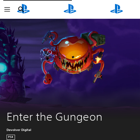
Cerca
Cerca
Cerca
Enter the Gungeon
Devolver Digital
PS4