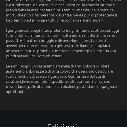
cui ti imbatterai nel corso del gioco. Mantieni la concentrazione e
prendi bene la mira per fare fuori i temibili membri della setta dei
morti, che non si fermeranno davanti a niente pur di proteggere il
loro tempio ed eliminare tutti gli eroi che oseranno sfidarli.
I gungeoneer: scegli il tuo preferito tra gli innumerevoli personaggi
tormentati dal rimorso e determinati a porre rimedio ai loro errori
passati. Animati da coraggio e disperazione, questi valorosi
avventurieri non esiteranno a gettarsi tra le fiamme, scagliarsi
attraverso muri di proiettili e mettere a repentaglio la propria vita
pur di perseguire il loro obiettivo!
Le armi: scopri un vastissimo arsenale di armi sbloccabili che ti
aiuteranno a sbarazzarti di tutti coloro che oseranno ostacolare il
tuo cammino attraverso il gungeon. Ogni arma è dotata di
caratteristiche e munizioni specifiche: attacca i tuoi nemici con
missili, laser, palle di cannone, arcobaleni, pesci, dardi di spugna e
api. Sì, api.