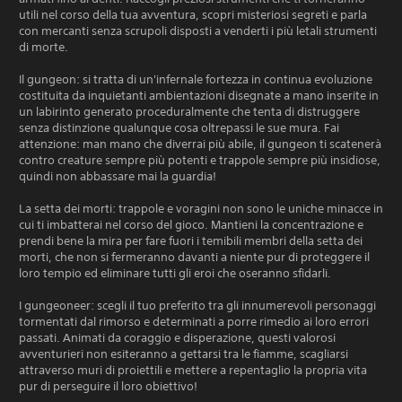
utili nel corso della tua avventura, scopri misteriosi segreti e parla
con mercanti senza scrupoli disposti a venderti i più letali strumenti
di morte.
Il gungeon: si tratta di un'infernale fortezza in continua evoluzione
costituita da inquietanti ambientazioni disegnate a mano inserite in
un labirinto generato proceduralmente che tenta di distruggere
senza distinzione qualunque cosa oltrepassi le sue mura. Fai
attenzione: man mano che diverrai più abile, il gungeon ti scatenerà
contro creature sempre più potenti e trappole sempre più insidiose,
quindi non abbassare mai la guardia!
La setta dei morti: trappole e voragini non sono le uniche minacce in
cui ti imbatterai nel corso del gioco. Mantieni la concentrazione e
prendi bene la mira per fare fuori i temibili membri della setta dei
morti, che non si fermeranno davanti a niente pur di proteggere il
loro tempio ed eliminare tutti gli eroi che oseranno sfidarli.
I gungeoneer: scegli il tuo preferito tra gli innumerevoli personaggi
tormentati dal rimorso e determinati a porre rimedio ai loro errori
passati. Animati da coraggio e disperazione, questi valorosi
avventurieri non esiteranno a gettarsi tra le fiamme, scagliarsi
attraverso muri di proiettili e mettere a repentaglio la propria vita
pur di perseguire il loro obiettivo!