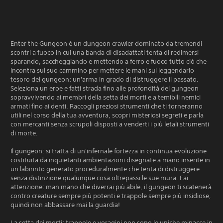
Enter the Gungeon è un dungeon crawler dominato da tremendi
scontri a fuoco in cui una banda di disadattati tenta di redimersi
sparando, saccheggiando e mettendo a ferro e fuoco tutto ciò che
incontra sul suo cammino per mettere le mani sul leggendario
tesoro del gungeon: un'arma in grado di distruggere il passato.
Seleziona un eroe e fatti strada fino alle profondità del gungeon
sopravvivendo ai membri della setta dei morti e a temibili nemici
armati fino ai denti. Raccogli preziosi strumenti che ti torneranno
utili nel corso della tua avventura, scopri misteriosi segreti e parla
con mercanti senza scrupoli disposti a venderti i più letali strumenti
di morte.
Il gungeon: si tratta di un'infernale fortezza in continua evoluzione
costituita da inquietanti ambientazioni disegnate a mano inserite in
un labirinto generato proceduralmente che tenta di distruggere
senza distinzione qualunque cosa oltrepassi le sue mura. Fai
attenzione: man mano che diverrai più abile, il gungeon ti scatenerà
contro creature sempre più potenti e trappole sempre più insidiose,
quindi non abbassare mai la guardia!
La setta dei morti: trappole e voragini non sono le uniche minacce in