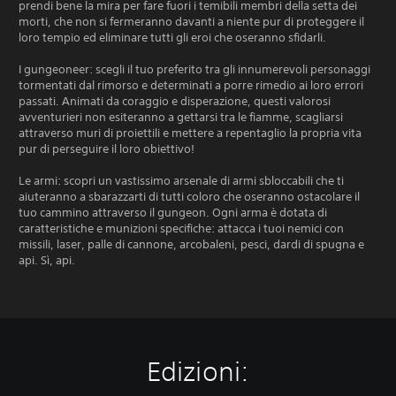
prendi bene la mira per fare fuori i temibili membri della setta dei
morti, che non si fermeranno davanti a niente pur di proteggere il
loro tempio ed eliminare tutti gli eroi che oseranno sfidarli.
I gungeoneer: scegli il tuo preferito tra gli innumerevoli personaggi
tormentati dal rimorso e determinati a porre rimedio ai loro errori
passati. Animati da coraggio e disperazione, questi valorosi
avventurieri non esiteranno a gettarsi tra le fiamme, scagliarsi
attraverso muri di proiettili e mettere a repentaglio la propria vita
pur di perseguire il loro obiettivo!
Le armi: scopri un vastissimo arsenale di armi sbloccabili che ti
aiuteranno a sbarazzarti di tutti coloro che oseranno ostacolare il
tuo cammino attraverso il gungeon. Ogni arma è dotata di
caratteristiche e munizioni specifiche: attacca i tuoi nemici con
missili, laser, palle di cannone, arcobaleni, pesci, dardi di spugna e
api. Sì, api.
Edizioni: