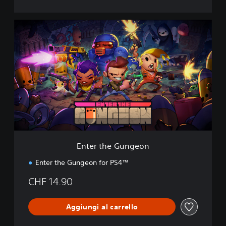
E
n
t
e
r
t
h
e
G
u
n
g
e
Enter the Gungeon
o
n
Enter the Gungeon for PS4™
CHF 14.90
Aggiungi al carrello