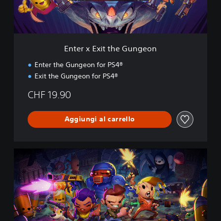
i
t
t
h
e
Enter x Exit the Gungeon
G
u
Enter the Gungeon for PS4®
n
Exit the Gungeon for PS4®
g
e
CHF 19.90
o
n
Aggiungi al carrello
E
n
t
e
r
t
h
e