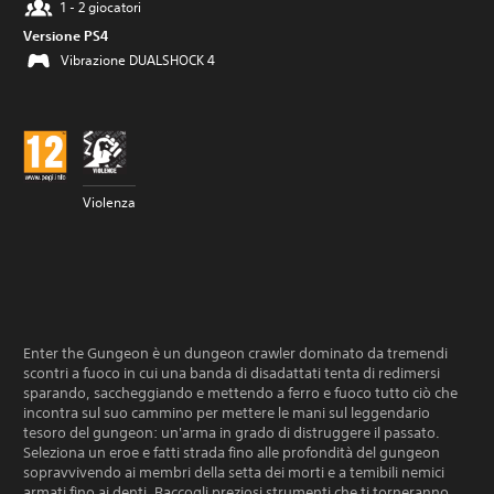
1 - 2 giocatori
Versione PS4
Vibrazione DUALSHOCK 4
Violenza
Enter the Gungeon è un dungeon crawler dominato da tremendi
scontri a fuoco in cui una banda di disadattati tenta di redimersi
sparando, saccheggiando e mettendo a ferro e fuoco tutto ciò che
incontra sul suo cammino per mettere le mani sul leggendario
tesoro del gungeon: un'arma in grado di distruggere il passato.
Seleziona un eroe e fatti strada fino alle profondità del gungeon
sopravvivendo ai membri della setta dei morti e a temibili nemici
armati fino ai denti. Raccogli preziosi strumenti che ti torneranno