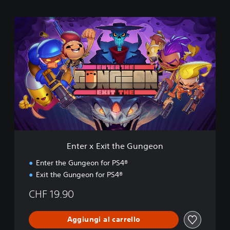
E
n
t
e
r
x
E
x
i
t
t
h
e
Enter x Exit the Gungeon
G
u
Enter the Gungeon for PS4®
n
Exit the Gungeon for PS4®
g
e
CHF 19.90
o
n
Aggiungi al carrello