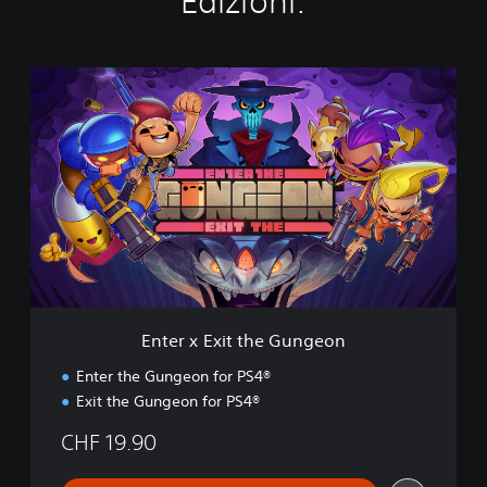
Edizioni:
E
n
t
e
r
x
E
x
i
t
t
h
e
Enter x Exit the Gungeon
G
u
Enter the Gungeon for PS4®
n
Exit the Gungeon for PS4®
g
e
CHF 19.90
o
n