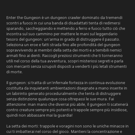
Enter the Gungeon è un dungeon crawler dominato da tremendi
scontri a fuoco in cui una banda di disadattati tenta di redimersi
sparando, saccheggiando e mettendo a ferro e fuoco tutto ciò che
incontra sul suo cammino per mettere le mani sul leggendario
tesoro del gungeon: un'arma in grado di distruggere il passato.
Seleziona un eroe e fatti strada fino alle profondità del gungeon
sopravvivendo ai membri della setta dei morti e a temibili nemici
armati fino ai denti. Raccogli preziosi strumenti che ti torneranno
utili nel corso della tua avventura, scopri misteriosi segreti e parla
con mercanti senza scrupoli disposti a venderti i più letali strumenti
di morte.
Il gungeon: si tratta di un'infernale fortezza in continua evoluzione
costituita da inquietanti ambientazioni disegnate a mano inserite in
un labirinto generato proceduralmente che tenta di distruggere
senza distinzione qualunque cosa oltrepassi le sue mura. Fai
attenzione: man mano che diverrai più abile, il gungeon ti scatenerà
contro creature sempre più potenti e trappole sempre più insidiose,
quindi non abbassare mai la guardia!
La setta dei morti: trappole e voragini non sono le uniche minacce in
cui ti imbatterai nel corso del gioco. Mantieni la concentrazione e