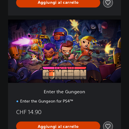
Aggiungi al carrello
E
n
t
e
r
t
h
e
G
u
n
g
e
Enter the Gungeon
o
n
Enter the Gungeon for PS4™
CHF 14.90
Aggiungi al carrello