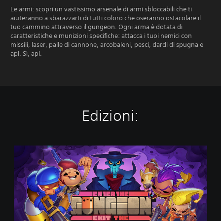
Le armi: scopri un vastissimo arsenale di armi sbloccabili che ti
aiuteranno a sbarazzarti di tutti coloro che oseranno ostacolare il
tuo cammino attraverso il gungeon. Ogni arma è dotata di
caratteristiche e munizioni specifiche: attacca i tuoi nemici con
missili, laser, palle di cannone, arcobaleni, pesci, dardi di spugna e
api. Sì, api.
Edizioni:
E
n
t
e
r
x
E
x