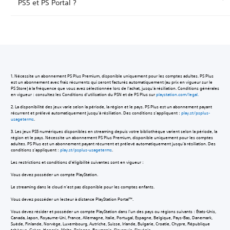
PS5 et PS Portal ?
1. Nécessite un abonnement PS Plus Premium, disponible uniquement pour les comptes adultes. PS Plus
est un abonnement avec frais récurrents qui seront facturés automatiquement (au prix en vigueur sur le
PS Store) à la fréquence que vous avez sélectionnée lors de l'achat, jusqu'à résiliation. Conditions générales
en vigueur : consultez les Conditions d'utilisation du PSN et de PS Plus sur
playstation.com/legal.
2. La disponibilité des jeux varie selon la période, la région et le pays. PS Plus est un abonnement payant
récurrent et prélevé automatiquement jusqu'à résiliation. Des conditions s'appliquent :
play.st/psplus-
usageterms
.
3. Les jeux PS5 numériques disponibles en streaming depuis votre bibliothèque varient selon la période, la
région et le pays. Nécessite un abonnement PS Plus Premium, disponible uniquement pour les comptes
adultes. PS Plus est un abonnement payant récurrent et prélevé automatiquement jusqu'à résiliation. Des
conditions s'appliquent :
play.st/psplus-usageterms
.
Les restrictions et conditions d'éligibilité suivantes sont en vigueur :
Vous devez posséder un compte PlayStation.
Le streaming dans le cloud n'est pas disponible pour les comptes enfants.
Vous devez posséder un lecteur à distance PlayStation Portal™.
Vous devez résider et posséder un compte PlayStation dans l'un des pays ou régions suivants : États-Unis,
Canada, Japon, Royaume-Uni, France, Allemagne, Italie, Portugal, Espagne, Belgique, Pays-Bas, Danemark,
Suède, Finlande, Norvège, Luxembourg, Autriche, Suisse, Irlande, Bulgarie, Croatie, Chypre, République