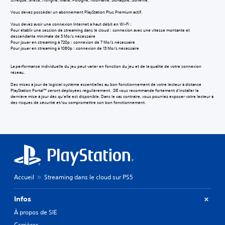
tchèque, Grèce, Hongrie, Malte, Pologne, Roumanie, Slovaquie, Slovénie.
Vous devez posséder un abonnement PlayStation Plus Premium actif.
Vous devez avoir une connexion Internet à haut débit en Wi-Fi :
Pour établir une session de streaming dans le cloud : connexion avec une vitesse montante et
descendante minimale de 5 Mo/s nécessaire
Pour jouer en streaming à 720p : connexion de 7 Mo/s nécessaire
Pour jouer en streaming à 1080p : connexion de 13 Mo/s nécessaire
La performance individuelle du jeu peut varier en fonction du jeu et de la qualité de votre connexion
réseau.
Des mises à jour de logiciel système essentielles au bon fonctionnement de votre lecteur à distance
PlayStation Portal™ seront déployées régulièrement. SIE vous recommande fortement d'installer la
dernière mise à jour dès qu'elle est disponible. Dans le cas contraire, vous pourriez exposer votre lecteur à
des risques de sécurité et/ou compromettre son bon fonctionnement.
Accueil
Streaming dans le cloud sur PS5
Infos
À propos de SIE
Carrières