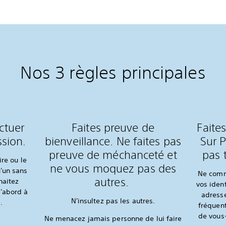
Nos 3 règles principales
ctuer
Faites preuve de
Faite
sion.
bienveillance. Ne faites pas
Sur P
preuve de méchanceté et
pas 
ire ou le
ne vous moquez pas des
'un sans
Ne comm
autres.
haitez
vos ident
'abord à
adresse
N'insultez pas les autres.
e.
fréquen
de vous
Ne menacez jamais personne de lui faire