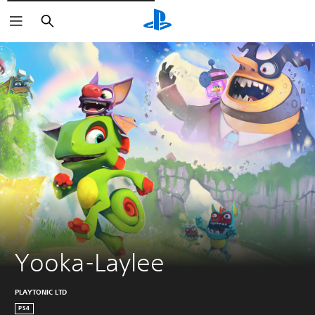
Rechercher
Yooka-Laylee
PLAYTONIC LTD
PS4