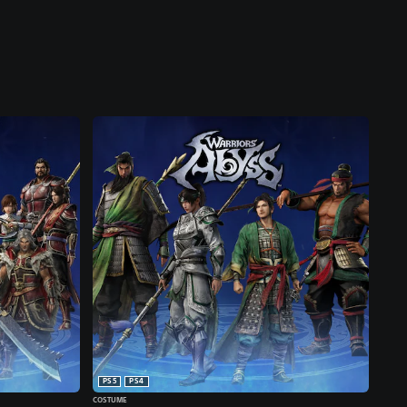
PS5
PS4
COSTUME