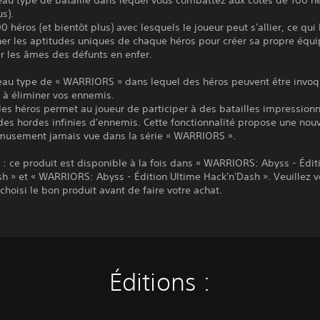
us).
100 héros (et bientôt plus) avec lesquels le joueur peut s'allier, ce qui
er les aptitudes uniques de chaque héros pour créer sa propre équ
er les âmes des défunts en enfer.
eau type de « WARRIORS » dans lequel des héros peuvent être invo
 à éliminer vos ennemis.
es héros permet au joueur de participer à des batailles impression
des hordes infinies d'ennemis. Cette fonctionnalité propose une nouv
musement jamais vue dans la série « WARRIORS ».
 ce produit est disponible à la fois dans « WARRIORS: Abyss - Édit
h » et « WARRIORS: Abyss - Édition Ultime Hack'n'Dash ». Veuillez v
choisi le bon produit avant de faire votre achat.
Éditions :