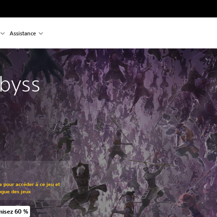
Assistance
Abyss
t au prix d'origine de €24,99
a pour accéder à ce jeu et
ogue des jeux
isez 60 %
t au prix d'origine de €24,99