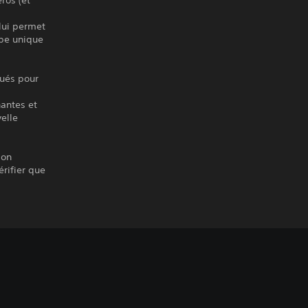
 lui permet
ipe unique
qués pour
nantes et
elle
ion
érifier que