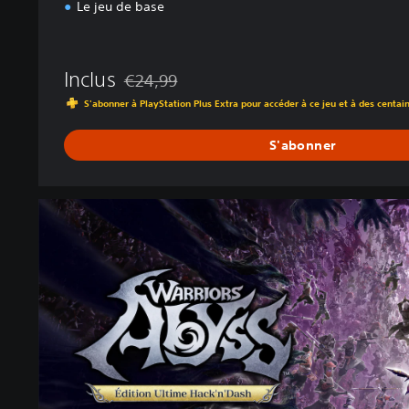
Le jeu de base
Inclus
€24,99
Remise par rapport au prix d'origine de €24,99
S'abonner à PlayStation Plus Extra pour accéder à ce jeu et à des centai
S'abonner
É
d
i
t
i
o
n
U
l
t
i