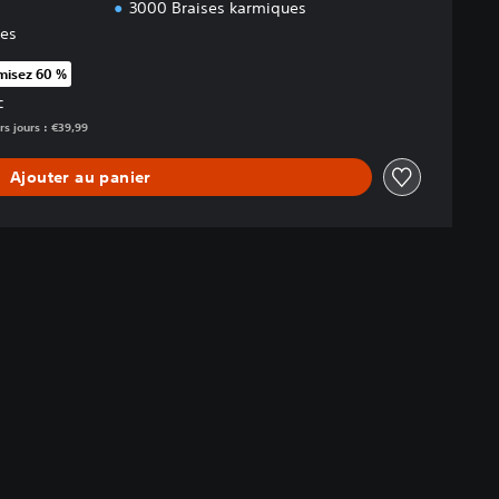
3000 Braises karmiques
res
isez 60 %
rt au prix d'origine de €39,99
C
rs jours : €39,99
Ajouter au panier