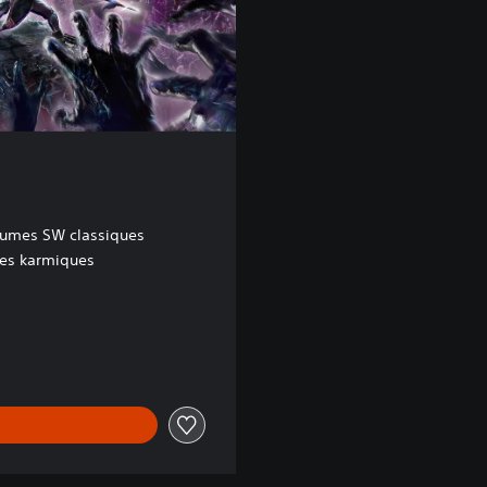
tumes SW classiques
es karmiques
99