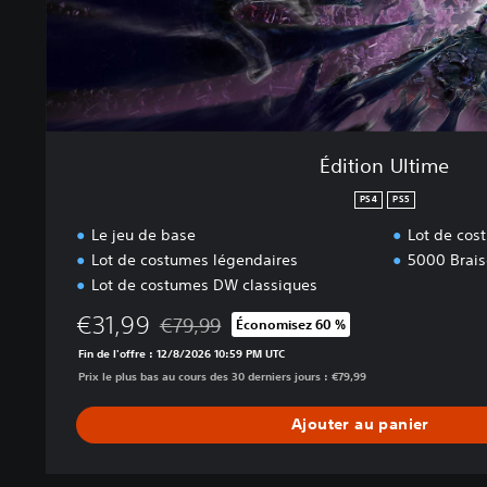
m
e
Édition Ultime
PS4
PS5
Le jeu de base
Lot de cos
Lot de costumes légendaires
5000 Brais
Lot de costumes DW classiques
€31,99
€79,99
Économisez 60 %
Remise par rapport au prix d'origine de €79,
Fin de l'offre : 12/8/2026 10:59 PM UTC
Prix le plus bas au cours des 30 derniers jours : €79,99
Ajouter au panier