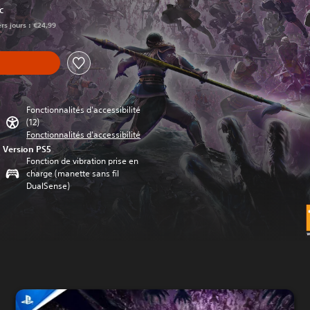
TC
ers jours : €24,99
Fonctionnalités d'accessibilité
(12)
Fonctionnalités d'accessibilité
Version PS5
Fonction de vibration prise en
charge (manette sans fil
DualSense)