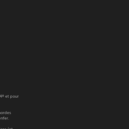
4® et pour
hordes
enfer.
ros (et