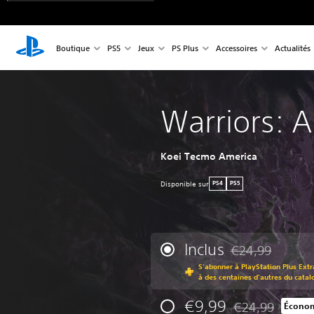
Boutique
PS5
Jeux
PS Plus
Accessoires
Actualités
Warriors: 
Koei Tecmo America
Disponible sur
PS4
PS5
Inclus
€24,99
Remise par rappor
S'abonner à PlayStation Plus Extr
à des centaines d'autres du catal
€9,99
€24,99
Économ
Remise par rappor