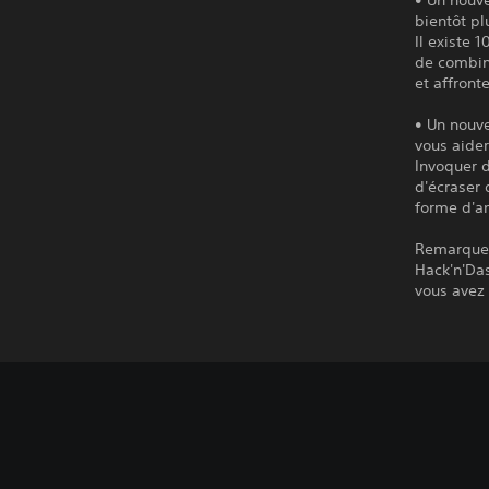
bientôt pl
Il existe 
de combin
et affront
• Un nouv
vous aider
Invoquer d
d'écraser 
forme d'a
Remarque :
Hack'n'Das
vous avez 