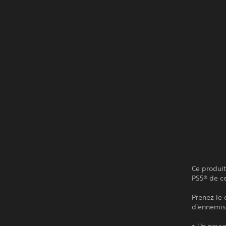
Ce produit
PS5® de ce
Prenez le
d'ennemis.
• Un nouve