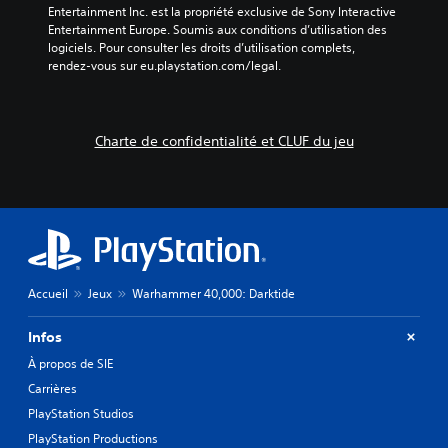
s
n
u
Entertainment Inc. est la propriété exclusive de Sony Interactive 
n
p
m
n
Entertainment Europe. Soumis aux conditions d’utilisation des 
o
e
o
i
logiciels. Pour consulter les droits d’utilisation complets, 
u
d
m
q
rendez-vous sur eu.playstation.com/legal.
v
è
e
u
e
l
e
n
z
e
r
t
d
p
p
Charte de confidentialité et CLUF du jeu
V
é
r
l
o
f
é
u
u
i
d
s
s
n
é
f
a
i
f
a
v
r
i
c
e
l
n
i
z
a
i
l
a
s
,
Accueil
Jeux
Warhammer 40,000: Darktide
e
c
o
o
m
c
r
u
e
Infos
è
t
u
n
s
i
À propos de SIE
t
t
à
e
i
a
Carrières
u
a
l
v
PlayStation Studios
n
u
i
e
e
d
s
PlayStation Productions
c