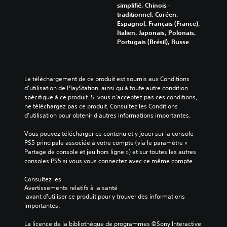
r
f
u
u
u
simplifié, Chinois -
t
i
à
s
i
traditionnel, Coréen,
i
g
t
-
c
Espagnol, Français (France),
e
u
o
t
ô
Italien, Japonais, Polonais,
a
r
u
i
n
Portugais (Brésil), Russe
u
e
t
t
e
d
r
m
r
s
i
l
o
é
p
o
e
m
s
r
Le téléchargement de ce produit est soumis aux Conditions 
.
s
e
.
é
d'utilisation de PlayStation, ainsi qu'à toute autre condition 
c
n
d
spécifique à ce produit. Si vous n'acceptez pas ces conditions, 
o
t
é
ne téléchargez pas ce produit. Consultez les Conditions 
A
m
.
f
d'utilisation pour obtenir d'autres informations importantes.
u
m
i
d
a
n
Vous pouvez télécharger ce contenu et y jouer sur la console 
M
i
n
i
PS5 principale associée à votre compte (via le paramètre « 
o
d
o
s
Partage de console et jeu hors ligne ») et sur toutes les autres 
d
e
m
p
consoles PS5 si vous vous connectez avec ce même compte.
s
e
o
o
s
E
u
n
Consultez les 
e
r
n
Avertissements relatifs à la santé
o
l
c
t
 avant d'utiliser ce produit pour y trouver des informations 
V
o
o
importantes.
r
o
n
m
a
u
u
m
La licence de la bibliothèque de programmes ©Sony Interactive 
î