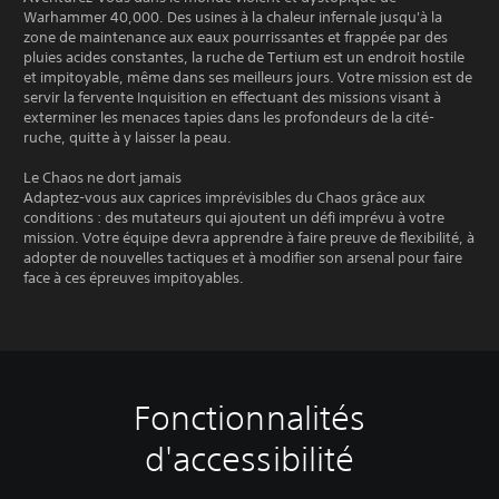
Warhammer 40,000. Des usines à la chaleur infernale jusqu'à la
zone de maintenance aux eaux pourrissantes et frappée par des
pluies acides constantes, la ruche de Tertium est un endroit hostile
et impitoyable, même dans ses meilleurs jours. Votre mission est de
servir la fervente Inquisition en effectuant des missions visant à
exterminer les menaces tapies dans les profondeurs de la cité-
ruche, quitte à y laisser la peau.
Le Chaos ne dort jamais
Adaptez-vous aux caprices imprévisibles du Chaos grâce aux
conditions : des mutateurs qui ajoutent un défi imprévu à votre
mission. Votre équipe devra apprendre à faire preuve de flexibilité, à
adopter de nouvelles tactiques et à modifier son arsenal pour faire
face à ces épreuves impitoyables.
Fonctionnalités
C
S
R
R
C
o
o
e
a
h
d'accessibilité
m
u
c
p
a
m
s
o
p
t