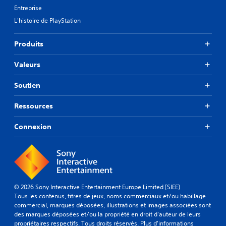
n
i
e
l
Entreprise
v
o
r
e
i
d
L'histoire de PlayStation
l
s
r
e
e
a
o
m
s
u
Produits
n
a
s
t
n
n
u
r
Valeurs
e
i
g
e
m
è
g
s
e
r
e
Soutien
j
n
e
s
o
t
à
t
u
Ressources
d
c
i
e
e
e
o
u
Connexion
t
q
n
r
e
u
s
s
s
'
d
.
t
e
e
q
l
r
u
C
l
e
i
e
o
c
© 2026 Sony Interactive Entertainment Europe Limited (SIEE)
v
s
o
m
Tous les contenus, titres de jeux, noms commerciaux et/ou habillage
o
o
n
m
commercial, marques déposées, illustrations et images associées sont
u
i
f
des marques déposées et/ou la propriété en droit d'auteur de leurs
u
s
t
i
propriétaires respectifs. Tous droits réservés.
Plus d'informations
n