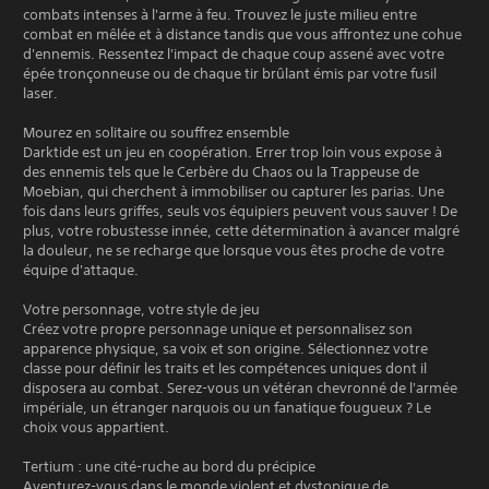
combats intenses à l'arme à feu. Trouvez le juste milieu entre
combat en mêlée et à distance tandis que vous affrontez une cohue
d'ennemis. Ressentez l'impact de chaque coup assené avec votre
épée tronçonneuse ou de chaque tir brûlant émis par votre fusil
laser.
Mourez en solitaire ou souffrez ensemble
Darktide est un jeu en coopération. Errer trop loin vous expose à
des ennemis tels que le Cerbère du Chaos ou la Trappeuse de
Moebian, qui cherchent à immobiliser ou capturer les parias. Une
fois dans leurs griffes, seuls vos équipiers peuvent vous sauver ! De
plus, votre robustesse innée, cette détermination à avancer malgré
la douleur, ne se recharge que lorsque vous êtes proche de votre
équipe d'attaque.
Votre personnage, votre style de jeu
Créez votre propre personnage unique et personnalisez son
apparence physique, sa voix et son origine. Sélectionnez votre
classe pour définir les traits et les compétences uniques dont il
disposera au combat. Serez-vous un vétéran chevronné de l'armée
impériale, un étranger narquois ou un fanatique fougueux ? Le
choix vous appartient.
Tertium : une cité-ruche au bord du précipice
Aventurez-vous dans le monde violent et dystopique de