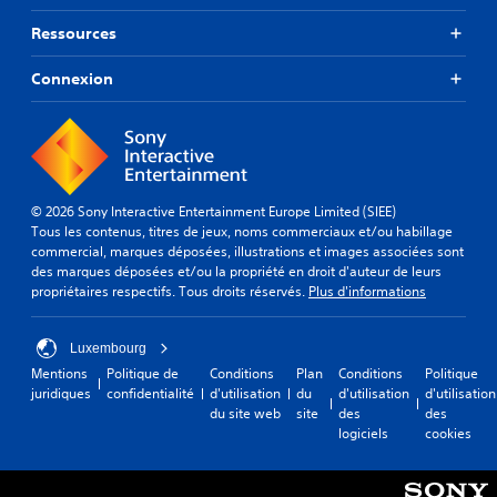
Ressources
Connexion
© 2026 Sony Interactive Entertainment Europe Limited (SIEE)
Tous les contenus, titres de jeux, noms commerciaux et/ou habillage
commercial, marques déposées, illustrations et images associées sont
des marques déposées et/ou la propriété en droit d'auteur de leurs
propriétaires respectifs. Tous droits réservés.
Plus d'informations
Luxembourg
Mentions
Politique de
Conditions
Plan
Conditions
Politique
juridiques
confidentialité
d'utilisation
du
d'utilisation
d'utilisation
du site web
site
des
des
logiciels
cookies