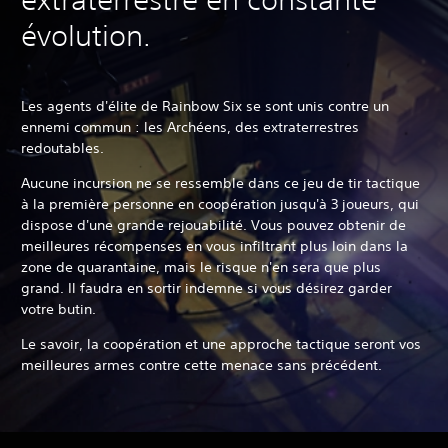
évolution.
Les agents d'élite de Rainbow Six se sont unis contre un
ennemi commun : les Archéens, des extraterrestres
redoutables.
Aucune incursion ne se ressemble dans ce jeu de tir tactique
à la première personne en coopération jusqu'à 3 joueurs, qui
dispose d'une grande rejouabilité. Vous pouvez obtenir de
meilleures récompenses en vous infiltrant plus loin dans la
zone de quarantaine, mais le risque n'en sera que plus
grand. Il faudra en sortir indemne si vous désirez garder
votre butin.
Le savoir, la coopération et une approche tactique seront vos
meilleures armes contre cette menace sans précédent.