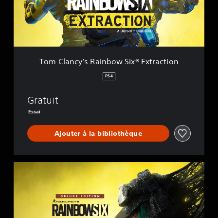
c
y
’
s
R
a
Tom Clancy’s Rainbow Six® Extraction
i
n
PS4
b
o
Gratuit
w
S
Essai
i
x
Ajouter à la bibliothèque
®
E
x
t
D
r
e
a
l
c
u
t
x
i
e