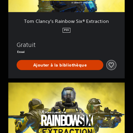
’
s
R
a
Tom Clancy’s Rainbow Six® Extraction
i
n
PS5
b
o
Gratuit
w
S
Essai
i
x
Ajouter à la bibliothèque
®
E
x
t
S
r
t
a
a
c
n
t
d
i
a
o
r
n
d
E