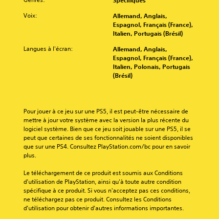
Spécifiques
o
f
c
n
n
u
o
o
t
n
Voix:
Allemand, Anglais,
A
r
r
m
.
a
Espagnol, Français (France),
j
u
m
m
g
Italien, Portugais (Brésil)
o
e
d
a
e
u
R
d
i
n
Langues à l'écran:
Allemand, Anglais,
s
e
e
a
d
o
Espagnol, Français (France),
p
r
t
p
e
3
Italien, Polonais, Portugais
r
;
e
s
p
(Brésil)
D
i
l
x
s
e
n
e
V
t
e
l
c
s
o
e
l
i
s
c
u
.
o
Pour jouer à ce jeu sur une PS5, il est peut-être nécessaire de 
p
t
o
s
n
mettre à jour votre système avec la version la plus récente du 
a
u
u
p
u
logiciel système. Bien que ce jeu soit jouable sur une PS5, il se 
u
C
l
o
t
n
peut que certaines de ses fonctionnalités ne soient disponibles 
x
o
e
u
o
m
que sur une PS4. Consultez PlayStation.com/bc pour en savoir 
d
m
u
v
r
o
plus.
u
r
e
m
d
i
j
s
z
u
è
e
Le téléchargement de ce produit est soumis aux Conditions 
e
i
p
n
l
d'utilisation de PlayStation, ainsi qu'à toute autre condition 
l
u
m
a
e
i
spécifique à ce produit. Si vous n'acceptez pas ces conditions, 
s
p
r
V
p
c
ne téléchargez pas ce produit. Consultez les Conditions 
o
o
a
o
r
d'utilisation pour obtenir d'autres informations importantes.
a
n
r
m
u
é
t
t