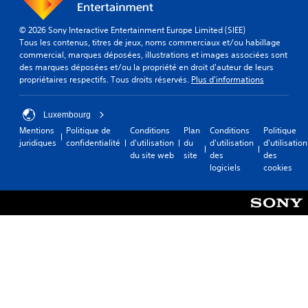
M
r
r
o
i
t
o
p
d
i
v
p
d
l
e
© 2026 Sony Interactive Entertainment Europe Limited (SIEE)
n
o
r
e
u
v
Tous les contenus, titres de jeux, noms commerciaux et/ou habillage
t
u
é
s
o
commercial, marques déposées, illustrations et images associées sont
E
s
s
s
f
u
des marques déposées et/ou la propriété en droit d'auteur de leurs
n
d
s
e
a
s
propriétaires respectifs. Tous droits réservés.
Plus d'informations
'
t
o
n
c
.
i
n
r
t
i
n
t
é
a
Luxembourg
l
t
p
s
L
î
e
Mentions
Politique de
Conditions
Plan
Conditions
Politique
é
r
d
e
n
m
juridiques
confidentialité
d'utilisation
du
d'utilisation
d'utilisation
r
o
e
c
e
e
du site web
site
des
des
ê
p
m
t
m
n
logiciels
cookies
t
o
a
t
e
e
o
s
n
.
u
n
u
é
i
d
r
t
e
è
e
s
d
r
A
V
s
.
e
'
o
u
i
à
é
u
t
n
f
s
c
r
S
f
a
a
r
e
e
o
c
v
a
s
n
r
i
e
n
m
o
s
l