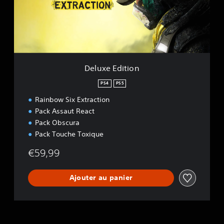
o
E
n
d
i
t
i
o
n
Deluxe Edition
PS4
PS5
Rainbow Six Extraction
Pack Assaut React
Pack Obscura
Pack Touche Toxique
€59,99
Ajouter au panier