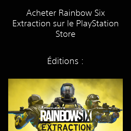
Acheter Rainbow Six
Extraction sur le PlayStation
Store
Éditions :
T
o
m
C
l
a
n
c
y