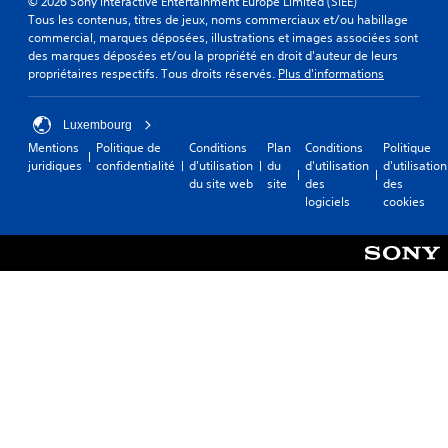
© 2026 Sony Interactive Entertainment Europe Limited (SIEE)
Tous les contenus, titres de jeux, noms commerciaux et/ou habillage
commercial, marques déposées, illustrations et images associées sont
des marques déposées et/ou la propriété en droit d'auteur de leurs
propriétaires respectifs. Tous droits réservés.
Plus d'informations
Luxembourg
Mentions
Politique de
Conditions
Plan
Conditions
Politique
juridiques
confidentialité
d'utilisation
du
d'utilisation
d'utilisation
du site web
site
des
des
logiciels
cookies