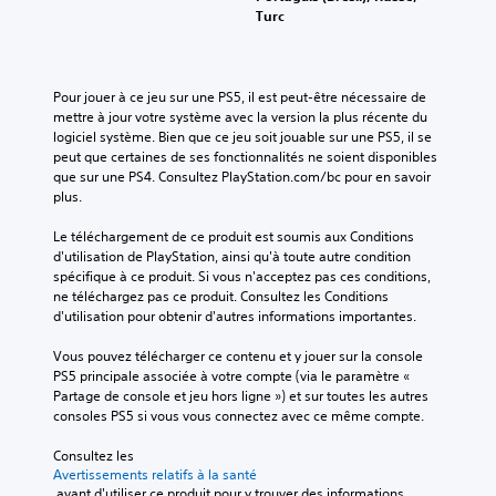
Turc
s
a
c
t
i
Pour jouer à ce jeu sur une PS5, il est peut-être nécessaire de 
v
mettre à jour votre système avec la version la plus récente du 
e
logiciel système. Bien que ce jeu soit jouable sur une PS5, il se 
r
peut que certaines de ses fonctionnalités ne soient disponibles 
l
que sur une PS4. Consultez PlayStation.com/bc pour en savoir 
e
plus.
s
o
Le téléchargement de ce produit est soumis aux Conditions 
n
d'utilisation de PlayStation, ainsi qu'à toute autre condition 
d
spécifique à ce produit. Si vous n'acceptez pas ces conditions, 
e
ne téléchargez pas ce produit. Consultez les Conditions 
c
d'utilisation pour obtenir d'autres informations importantes.
h
a
Vous pouvez télécharger ce contenu et y jouer sur la console 
q
PS5 principale associée à votre compte (via le paramètre « 
u
Partage de console et jeu hors ligne ») et sur toutes les autres 
e
consoles PS5 si vous vous connectez avec ce même compte.
s
o
Consultez les 
Avertissements relatifs à la santé
r
 avant d'utiliser ce produit pour y trouver des informations 
t