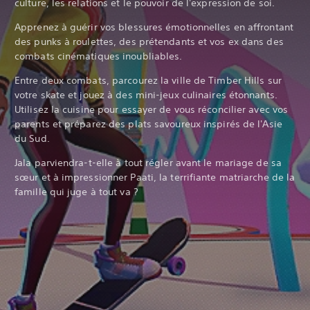
culture, les relations et le pouvoir de l'expression de soi.‎
Apprenez à guérir vos blessures émotionnelles en affrontant
des punks à roulettes, des prétendants et vos ex dans des
combats cinématiques inoubliables.
Entre deux combats, parcourez la ville de Timber Hills sur
votre skate et jouez à des mini-jeux culinaires étonnants.
Utilisez la cuisine pour essayer de vous réconcilier avec vos
parents et préparez des plats savoureux inspirés de l'Asie
du Sud.‎
Jala parviendra-t-elle à tout régler avant le mariage de sa
sœur et à impressionner Paati, la terrifiante matriarche de la
famille qui juge à tout va ?