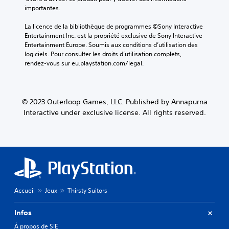
importantes.
i
e
La licence de la bibliothèque de programmes ©Sony Interactive 
a
Entertainment Inc. est la propriété exclusive de Sony Interactive 
u
Entertainment Europe. Soumis aux conditions d’utilisation des 
d
logiciels. Pour consulter les droits d’utilisation complets, 
i
rendez-vous sur eu.playstation.com/legal.
o
.
© 2023 Outerloop Games, LLC. Published by Annapurna
Interactive under exclusive license. All rights reserved.
Accueil
Jeux
Thirsty Suitors
Infos
À propos de SIE