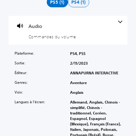
n
PS5 (1)
PS4 (1)
d
e
s
d
Audio
u
Commandes du volume
v
o
l
Plateforme:
PS4, PS5
u
m
Sortie:
2/11/2023
e
Éditeur:
ANNAPURNA INTERACTIVE
V
o
Genres:
Aventure
u
s
Voix:
Anglais
p
Langues à l'écran:
Allemand, Anglais, Chinois -
o
simplifié, Chinois -
u
traditionnel, Coréen,
v
Espagnol, Espagnol
e
(Mexique), Français (France),
z
Italien, Japonais, Polonais,
d
Portugais (Brésil), Russe,
é