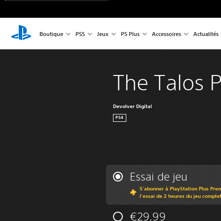
Boutique
PS5
Jeux
PS Plus
Accessoires
Actualités
The Talos P
Devolver Digital
PS4
Essai de jeu
S'abonner à PlayStation Plus Pre
l'essai de 2 heures du jeu comple
€29,99