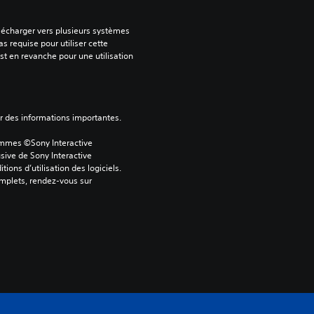
lécharger vers plusieurs systèmes 
s requise pour utiliser cette 
est en revanche pour une utilisation 
ver des informations importantes.
ammes ©Sony Interactive 
sive de Sony Interactive 
ons d’utilisation des logiciels. 
omplets, rendez-vous sur 