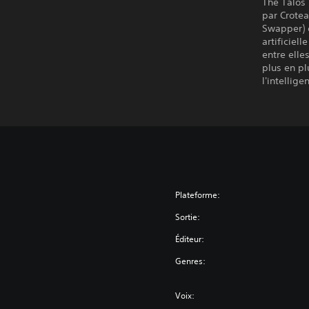
The Talos 
par Crotea
Swapper) e
artificiel
entre elle
plus en p
l'intellig
Plateforme:
Sortie:
Éditeur:
Genres:
Voix: