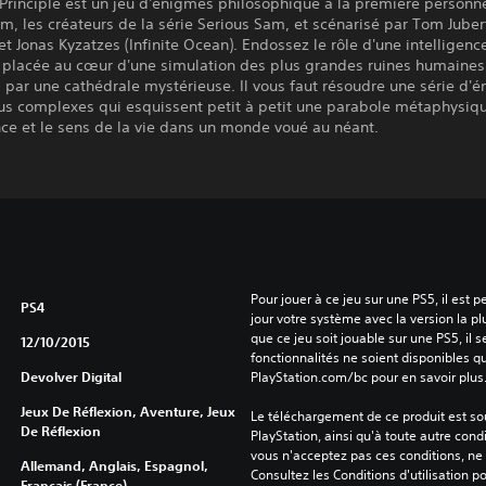
Principle est un jeu d'énigmes philosophique à la première personn
m, les créateurs de la série Serious Sam, et scénarisé par Tom Juber
t Jonas Kyzatzes (Infinite Ocean). Endossez le rôle d'une intelligenc
le placée au cœur d'une simulation des plus grandes ruines humaines,
s par une cathédrale mystérieuse. Il vous faut résoudre une série d'
lus complexes qui esquissent petit à petit une parabole métaphysiq
ence et le sens de la vie dans un monde voué au néant.
Pour jouer à ce jeu sur une PS5, il est 
PS4
jour votre système avec la version la pl
que ce jeu soit jouable sur une PS5, il s
12/10/2015
fonctionnalités ne soient disponibles q
Devolver Digital
PlayStation.com/bc pour en savoir plus
Jeux De Réflexion, Aventure, Jeux
Le téléchargement de ce produit est sou
De Réflexion
PlayStation, ainsi qu'à toute autre condi
vous n'acceptez pas ces conditions, ne 
Allemand, Anglais, Espagnol,
Consultez les Conditions d'utilisation p
Français (France)