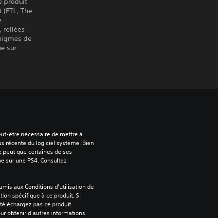
e produit
t (FTL, The
e
 reliées
énigmes de
ue sur
peut-être nécessaire de mettre à 
us récente du logiciel système. Bien 
e peut que certaines de ses 
ue sur une PS4. Consultez 
.
mis aux Conditions d'utilisation de 
tion spécifique à ce produit. Si 
téléchargez pas ce produit. 
our obtenir d'autres informations 