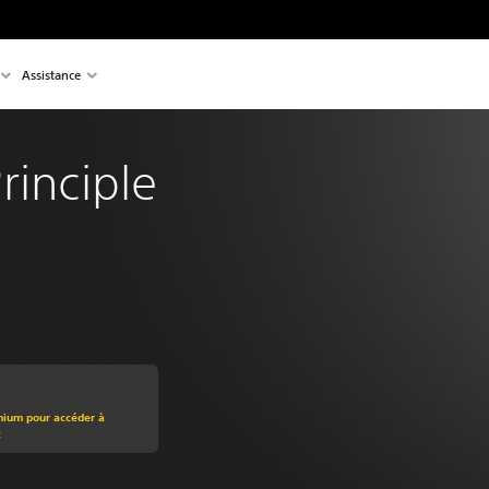
Assistance
rinciple
mium pour accéder à
t