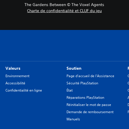
The Gardens Between © The Voxel Agents
Charte de confidentialité et CLUF du jeu
Valeurs
Soutien
Environnement
Page d'accueil de l'Assistance
Accessibilité
Sécurité PlayStation
Confidentialité en ligne
État
Réparations PlayStation
Réinitialiser le mot de passe
Demande de remboursement
Manuels