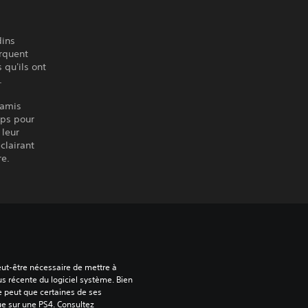
dins
arquent
 qu'ils ont
.
 amis
mps pour
 leur
clairant
re.
peut-être nécessaire de mettre à 
us récente du logiciel système. Bien 
e peut que certaines de ses 
ue sur une PS4. Consultez 