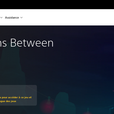
Assistance
ns Between
t au prix d'origine de €19,99
a pour accéder à ce jeu et
ogue des jeux