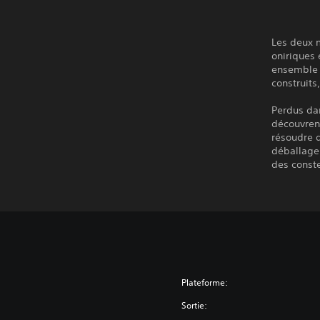
Les deux m
oniriques 
ensemble p
construits,
Perdus dan
découvrent
résoudre d
déballage 
des conste
Plateforme:
Sortie: