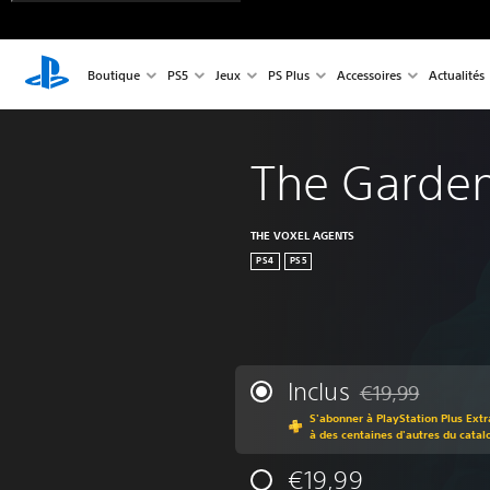
Boutique
PS5
Jeux
PS Plus
Accessoires
Actualités
The Garde
THE VOXEL AGENTS
PS4
PS5
Inclus
€19,99
Remise par rappor
S'abonner à PlayStation Plus Extr
à des centaines d'autres du catal
€19,99