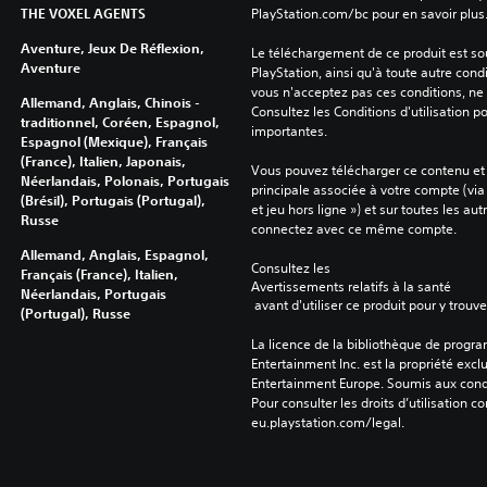
THE VOXEL AGENTS
PlayStation.com/bc pour en savoir plus
Aventure, Jeux De Réflexion,
Le téléchargement de ce produit est sou
Aventure
PlayStation, ainsi qu'à toute autre condi
vous n'acceptez pas ces conditions, ne 
Allemand, Anglais, Chinois -
Consultez les Conditions d'utilisation p
traditionnel, Coréen, Espagnol,
importantes.
Espagnol (Mexique), Français
(France), Italien, Japonais,
Vous pouvez télécharger ce contenu et y
Néerlandais, Polonais, Portugais
principale associée à votre compte (via
(Brésil), Portugais (Portugal),
et jeu hors ligne ») et sur toutes les au
Russe
connectez avec ce même compte.
Allemand, Anglais, Espagnol,
Consultez les 
Français (France), Italien,
Avertissements relatifs à la santé
Néerlandais, Portugais
 avant d'utiliser ce produit pour y trou
(Portugal), Russe
La licence de la bibliothèque de progr
Entertainment Inc. est la propriété exclu
Entertainment Europe. Soumis aux conditi
Pour consulter les droits d’utilisation c
eu.playstation.com/legal.