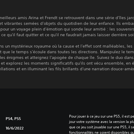
eilleurs amis Arina et Frendt se retrouvent dans une série d'îles jar
et vibrantes semées d'objets du quotidien de leur enfance. Ils emb
our un voyage plein d'émotion qui sonde leur amitié : les souvenirs
 ce qu'il faut quitter et ce qu'il ne faudrait jamais laisser derrière soi
s un mystérieux royaume où la cause et l'effet sont malléables, les
 que le temps s'écoule dans toutes les directions. Manipulez le te
es énigmes et atteignez l'apogée de chaque île. Suivez le duo dans
et explorez les moments significatifs qu'ils ont vécu ensemble, en é
llations et en illuminant les fils brillants d'une narration douce-amè
Pour jouer à ce jeu sur une PS5, il est 
PS4, PS5
jour votre système avec la version la pl
que ce jeu soit jouable sur une PS5, il s
16/6/2022
fonctionnalités ne soient disponibles q