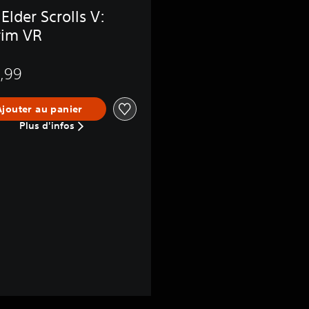
Elder Scrolls V:
rim VR
,99
 de €39,99
Ajouter au panier
Plus d'infos
e de €39,99