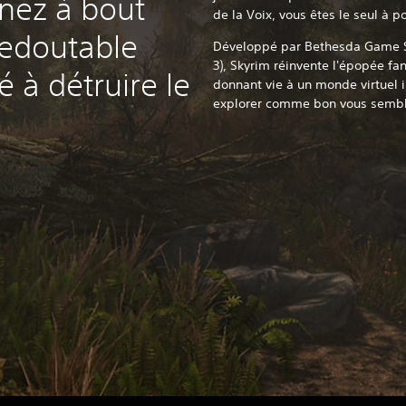
enez à bout
de la Voix, vous êtes le seul à po
redoutable
Développé par Bethesda Game St
3),
Skyrim réinvente l'épopée fa
 à détruire le
donnant vie à un monde virtuel
explorer comme bon vous sembl