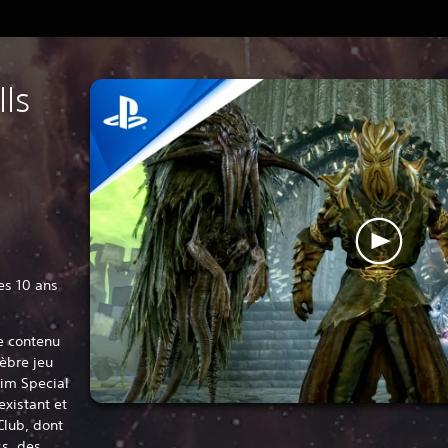
lls
ses 10 ans
e contenu
lèbre jeu
rim Special
existant et
Club, dont
s, des