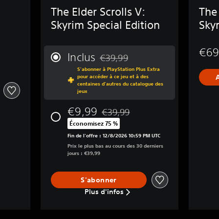
The Elder Scrolls V:
The 
Skyrim Special Edition
Sky
€69
Inclus
€39,99
Remise par rapport au prix d'origine
S'abonner à PlayStation Plus Extra
pour accéder à ce jeu et à des
centaines d'autres du catalogue des
jeux
€9,99
€39,99
Remise par rapport au prix d'origin
Économisez 75 %
Fin de l'offre : 12/8/2026 10:59 PM UTC
Prix le plus bas au cours des 30 derniers
jours : €39,99
S'abonner
Plus d'infos