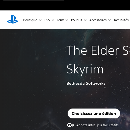
Boutique
PS5
Jeux
PS Plus
Accessoires
Actualités
The Elder S
Skyrim
Bethesda Softworks
Choisissez une édition
Achats intra-jeu facultatifs