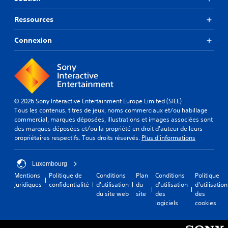
Ressources
Connexion
© 2026 Sony Interactive Entertainment Europe Limited (SIEE)
Tous les contenus, titres de jeux, noms commerciaux et/ou habillage
commercial, marques déposées, illustrations et images associées sont
des marques déposées et/ou la propriété en droit d'auteur de leurs
propriétaires respectifs. Tous droits réservés.
Plus d'informations
Luxembourg
Mentions
Politique de
Conditions
Plan
Conditions
Politique
juridiques
confidentialité
d'utilisation
du
d'utilisation
d'utilisation
du site web
site
des
des
logiciels
cookies