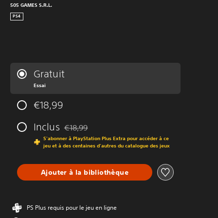
505 GAMES S.R.L.
PS4
Gratuit
Essai
€18,99
Inclus
€18,99
Remise par rapport au prix d'origine de €18,99
S'abonner à PlayStation Plus Extra pour accéder à ce
jeu et à des centaines d'autres du catalogue des jeux
Ajouter à la bibliothèque
PS Plus requis pour le jeu en ligne