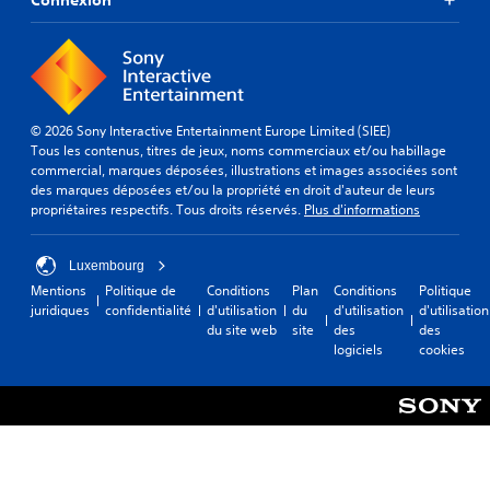
© 2026 Sony Interactive Entertainment Europe Limited (SIEE)
Tous les contenus, titres de jeux, noms commerciaux et/ou habillage
commercial, marques déposées, illustrations et images associées sont
des marques déposées et/ou la propriété en droit d'auteur de leurs
propriétaires respectifs. Tous droits réservés.
Plus d'informations
Luxembourg
Mentions
Politique de
Conditions
Plan
Conditions
Politique
juridiques
confidentialité
d'utilisation
du
d'utilisation
d'utilisation
du site web
site
des
des
logiciels
cookies