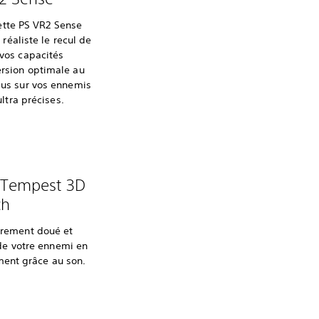
ette PS VR2 Sense
réaliste le recul de
 vos capacités
ersion optimale au
sus sur vos ennemis
tra précises.
 Tempest 3D
ch
èrement doué et
e votre ennemi en
ment grâce au son.