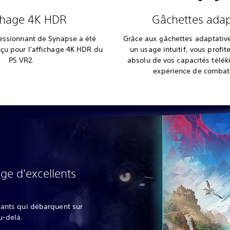
chage 4K HDR
Gâchettes adap
ssionnant de Synapse a été
Grâce aux gâchettes adaptativ
çu pour l'affichage 4K HDR du
un usage intuitif, vous profit
PS VR2.
absolu de vos capacités télék
expérience de combat 
e d'excellents
lants qui débarquent sur
u-delà.