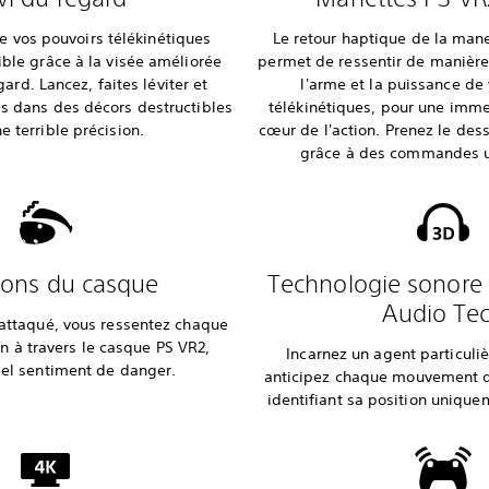
e vos pouvoirs télékinétiques
Le retour haptique de la man
ible grâce à la visée améliorée
permet de ressentir de manière 
gard. Lancez, faites léviter et
l'arme et la puissance de
s dans des décors destructibles
télékinétiques, pour une imm
e terrible précision.
cœur de l'action. Prenez le des
grâce à des commandes ul
ions du casque
Technologie sonore
Audio Te
attaqué, vous ressentez chaque
n à travers le casque PS VR2,
Incarnez un agent particuli
éel sentiment de danger.
anticipez chaque mouvement d
identifiant sa position unique