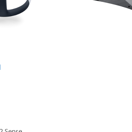
u
2 Sense