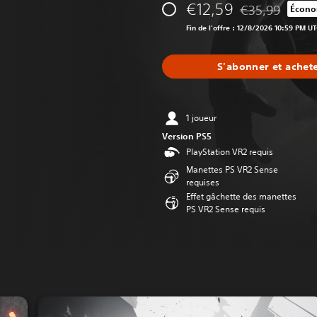
€12,59
€35,99
Écono
Remise par rappo
Fin de l'offre : 12/8/2026 10:59 PM U
S'abonner et achet
1 joueur
Version PS5
PlayStation VR2 requis
Manettes PS VR2 Sense
requises
Effet gâchette des manettes
PS VR2 Sense requis