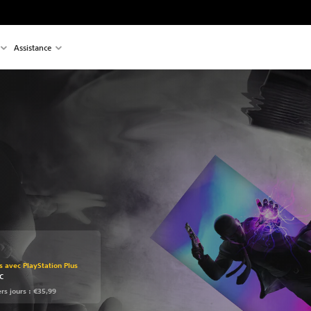
Assistance
t au prix d'origine de €35,99
 avec PlayStation Plus
TC
ers jours : €35,99