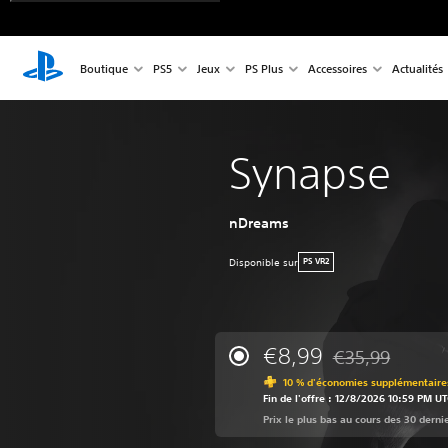
Boutique
PS5
Jeux
PS Plus
Accessoires
Actualités
Synapse
nDreams
Disponible sur
PS VR2
€8,99
€35,99
Remise par rappor
10 % d'économies supplémentaires
Fin de l'offre : 12/8/2026 10:59 PM U
Prix le plus bas au cours des 30 derni