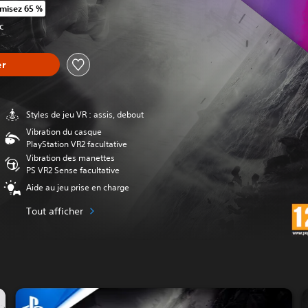
misez 65 %
rt au prix d'origine de €35,99
TC
er
Styles de jeu VR : assis, debout
Vibration du casque
PlayStation VR2 facultative
Vibration des manettes
PS VR2 Sense facultative
Aide au jeu prise en charge
Tout afficher