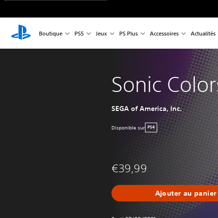
Boutique
PS5
Jeux
PS Plus
Accessoires
Actualités
Sonic Color
SEGA of America, Inc.
Disponible sur
PS4
€39,99
Ajouter au panier