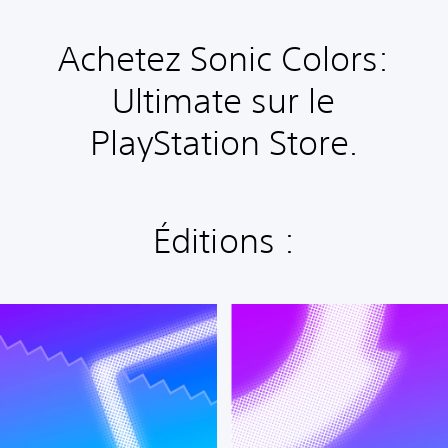
Achetez Sonic Colors:
Ultimate sur le
PlayStation Store.
Éditions :
D
i
g
i
t
a
l