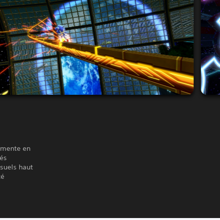
limente en
més
isuels haut
té