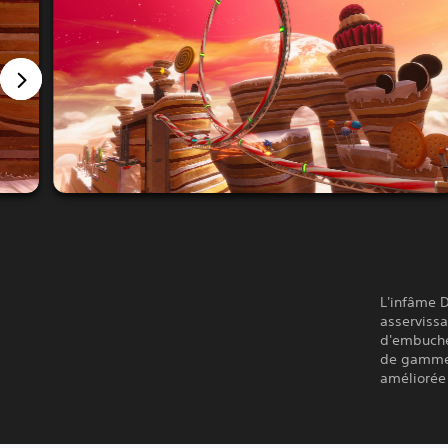
L'infâme D
asserviss
d'embuches
de gamme,
améliorée 