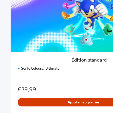
s
t
a
n
d
a
r
d
Édition standard
Sonic Colours: Ultimate
€39,99
Ajouter au panier