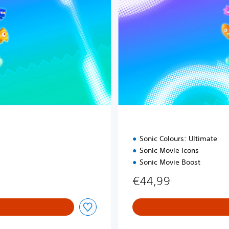
D
e
l
u
x
e
E
d
i
t
i
o
n
Sonic Colours: Ultimate
Sonic Movie Icons
Sonic Movie Boost
€44,99