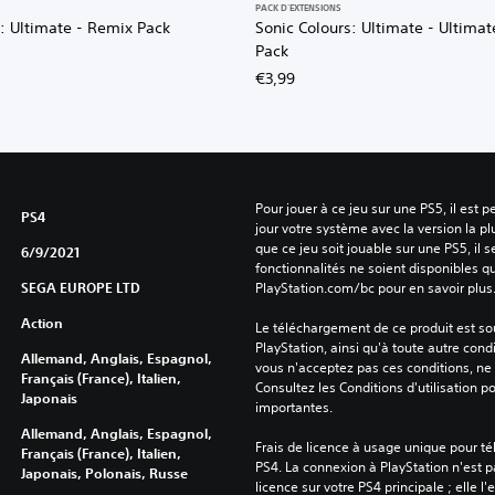
PACK D'EXTENSIONS
: Ultimate - Remix Pack
Sonic Colours: Ultimate - Ultima
Pack
€3,99
Pour jouer à ce jeu sur une PS5, il est 
PS4
jour votre système avec la version la pl
que ce jeu soit jouable sur une PS5, il s
6/9/2021
fonctionnalités ne soient disponibles q
SEGA EUROPE LTD
PlayStation.com/bc pour en savoir plus
Action
Le téléchargement de ce produit est sou
PlayStation, ainsi qu'à toute autre condi
Allemand, Anglais, Espagnol,
vous n'acceptez pas ces conditions, ne 
Français (France), Italien,
Consultez les Conditions d'utilisation p
Japonais
importantes.
Allemand, Anglais, Espagnol,
Frais de licence à usage unique pour té
Français (France), Italien,
PS4. La connexion à PlayStation n'est pa
Japonais, Polonais, Russe
licence sur votre PS4 principale ; elle l'