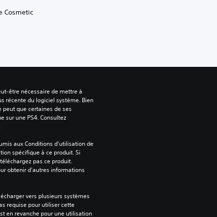
te Cosmetic
peut-être nécessaire de mettre à 
us récente du logiciel système. Bien 
e peut que certaines de ses 
ue sur une PS4. Consultez 
.
mis aux Conditions d'utilisation de 
tion spécifique à ce produit. Si 
téléchargez pas ce produit. 
our obtenir d'autres informations 
lécharger vers plusieurs systèmes 
s requise pour utiliser cette 
est en revanche pour une utilisation 