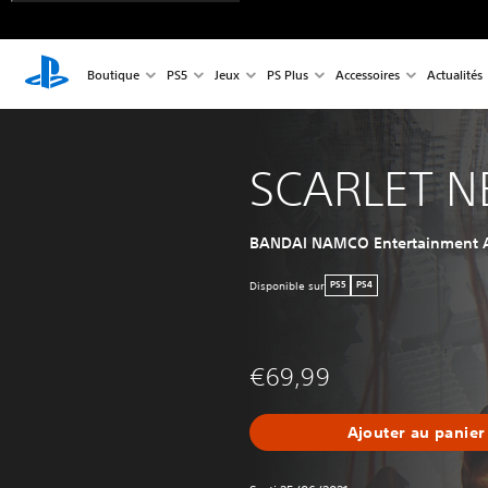
Boutique
PS5
Jeux
PS Plus
Accessoires
Actualités
SCARLET N
BANDAI NAMCO Entertainment A
Disponible sur
PS5
PS4
€69,99
Ajouter au panier