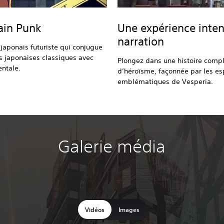
ain Punk
Une expérience inten
narration
japonais futuriste qui conjugue
es japonaises classiques avec
Plongez dans une histoire compl
entale.
d’héroïsme, façonnée par les es
emblématiques de Vesperia.
Galerie média
Vidéos
Images