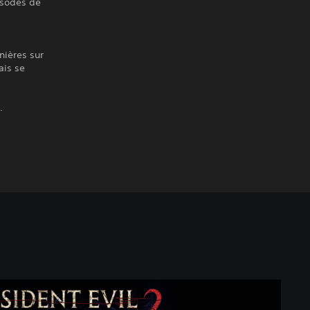
pisodes de
nières sur
ais se
.