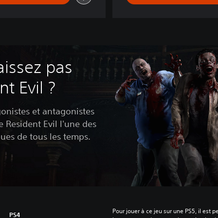
2
D
e
l
u
x
e
issez pas
E
d
t Evil ?
i
t
gonistes et antagonistes
i
e Resident Evil l'une des
o
n
ques de tous les temps.
Pour jouer à ce jeu sur une PS5, il est 
PS4