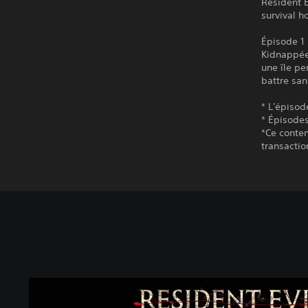
Resident E
survival h
Épisode 1 
Kidnappées
une île pe
battre san
* L'épiso
* Épisodes
*Ce conten
transactio
R
e