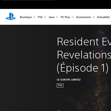
Boutique
PS5
Jeux
PS Plus
Accessoires
Actualités
Resident Ev
Revelations
(Épisode 1)
CE EUROPE LIMITED
PS4