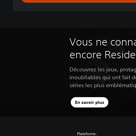
2
(
É
p
i
s
Vous ne conna
o
d
encore Residen
e
Découvrez les jeux, prota
1
inoubliables qui ont fait d
)
séries les plus emblémati
En savoir plus
Plateforme: