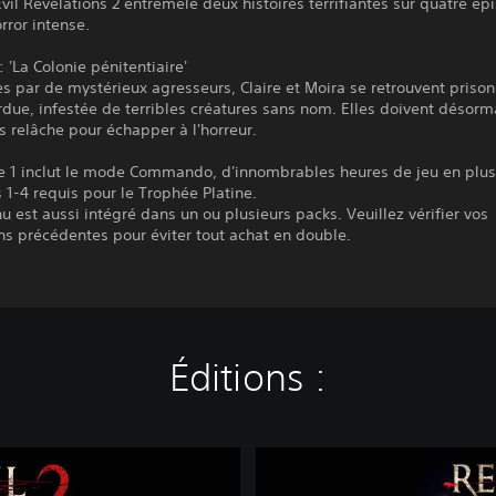
vil Revelations 2 entremêle deux histoires terrifiantes sur quatre é
orror intense.
: 'La Colonie pénitentiaire'
 par de mystérieux agresseurs, Claire et Moira se retrouvent prison
rdue, infestée de terribles créatures sans nom. Elles doivent désorm
s relâche pour échapper à l'horreur.
de 1 inclut le mode Commando, d'innombrables heures de jeu en plus
 1-4 requis pour le Trophée Platine.
u est aussi intégré dans un ou plusieurs packs. Veuillez vérifier vos
ns précédentes pour éviter tout achat en double.
Éditions :
R
e