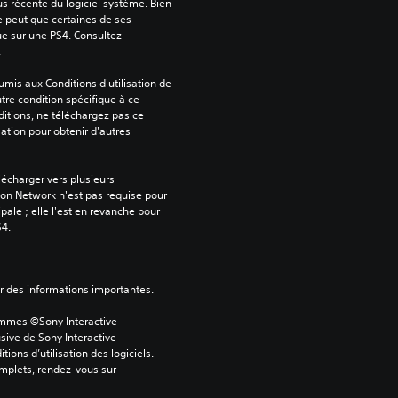
us récente du logiciel système. Bien 
e peut que certaines de ses 
ue sur une PS4. Consultez 
.
mis aux Conditions d'utilisation de 
tre condition spécifique à ce 
itions, ne téléchargez pas ce 
sation pour obtenir d'autres 
écharger vers plusieurs 
on Network n'est pas requise pour 
ipale ; elle l'est en revanche pour 
S4.
ver des informations importantes.
ammes ©Sony Interactive 
sive de Sony Interactive 
ons d’utilisation des logiciels. 
omplets, rendez-vous sur 