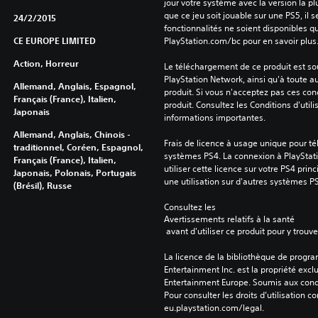
jour votre système avec la version la pl
que ce jeu soit jouable sur une PS5, il s
24/2/2015
fonctionnalités ne soient disponibles q
CE EUROPE LIMITED
PlayStation.com/bc pour en savoir plus
Action, Horreur
Le téléchargement de ce produit est sou
PlayStation Network, ainsi qu'à toute au
Allemand, Anglais, Espagnol,
produit. Si vous n'acceptez pas ces cond
Français (France), Italien,
produit. Consultez les Conditions d'utili
Japonais
informations importantes.
Allemand, Anglais, Chinois -
Frais de licence à usage unique pour tél
traditionnel, Coréen, Espagnol,
systèmes PS4. La connexion à PlayStati
Français (France), Italien,
utiliser cette licence sur votre PS4 princ
Japonais, Polonais, Portugais
une utilisation sur d'autres systèmes P
(Brésil), Russe
Consultez les 
Avertissements relatifs à la santé
 avant d'utiliser ce produit pour y trou
La licence de la bibliothèque de progr
Entertainment Inc. est la propriété exclu
Entertainment Europe. Soumis aux conditi
Pour consulter les droits d’utilisation c
eu.playstation.com/legal.