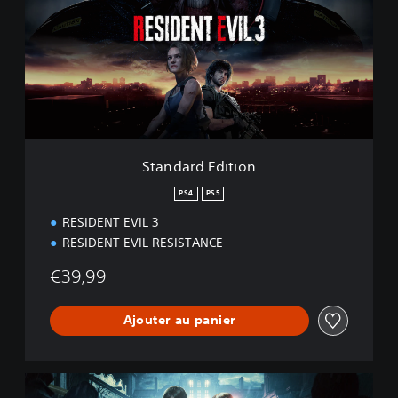
n
d
a
r
d
E
d
i
t
i
Standard Edition
o
n
PS4
PS5
RESIDENT EVIL 3
RESIDENT EVIL RESISTANCE
€39,99
Ajouter au panier
R