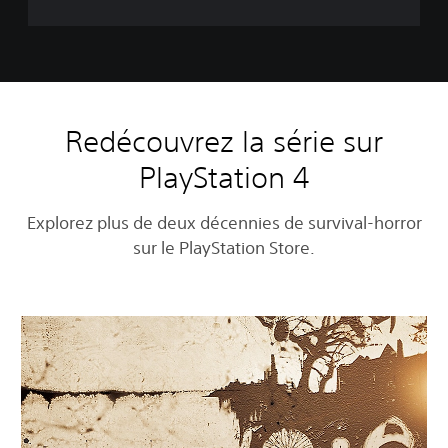
i
t
y
-
d
é
m
Redécouvrez la série sur
o
PlayStation 4
Explorez plus de deux décennies de survival-horror
sur le PlayStation Store.