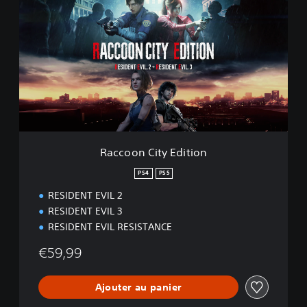
a
c
c
o
o
n
C
i
t
y
E
d
Raccoon City Edition
i
t
PS4
PS5
i
RESIDENT EVIL 2
o
n
RESIDENT EVIL 3
RESIDENT EVIL RESISTANCE
€59,99
Ajouter au panier