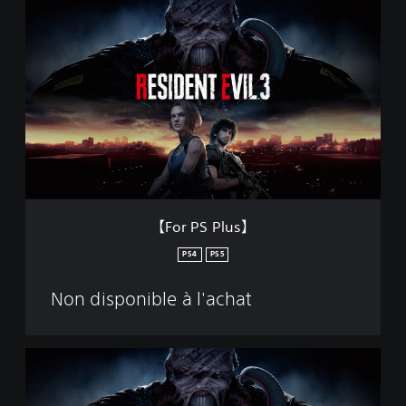
【
F
o
r
P
S
P
l
u
s
】
【For PS Plus】
PS4
PS5
Non disponible à l'achat
S
t
a