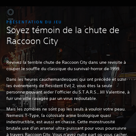
PRÉSENTATION DU JEU
Soyez témoin de la chute de
Raccoon City
Revivez la terrible chute de Raccoon City dans une revisite à
couper le souffle du classique du survival-horror de 1999.
Dans les heures cauchemardesques qui ont précédé et suivi
les événements de Resident Evil 2, vous êtes la seule
personne pouvant aider l'officier du S.T.A.R.S., Jill Valentine, à
fuir une ville ravagée par un virus redoutable.
Mais les zombies ne sont pas les seuls à vouloir votre peau.
Nemesis T-Type, la colossale arme biologique quasi
indestructible, est aussi en chasse. Cette monstruosité
brutale use d'un arsenal ultra-puissant pour vous poursuivre
à travers Raccoon City. Vous n'avez nulle part où vous cacher.