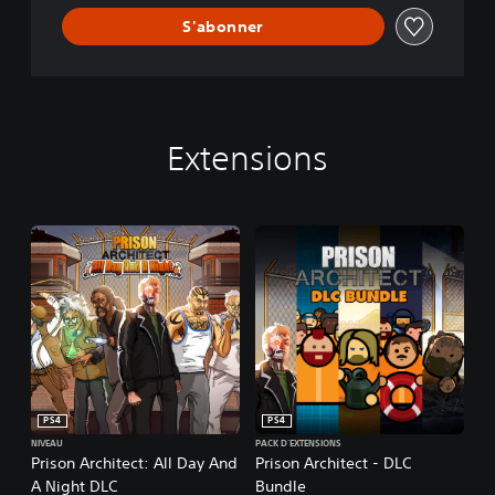
y
S'abonner
S
t
a
t
i
o
Extensions
n
®
4
E
d
i
t
i
o
n
PS4
PS4
NIVEAU
PACK D'EXTENSIONS
Prison Architect: All Day And
Prison Architect - DLC
A Night DLC
Bundle