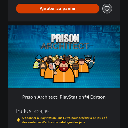
i
Ajouter au panier
o
n
P
r
i
s
o
n
A
r
c
h
i
t
e
Prison Architect: PlayStation®4 Edition
c
t
:
Inclus
€24,99
Remise par rapport au prix d'origine de €24,99
P
S'abonner à PlayStation Plus Extra pour accéder à ce jeu et à
l
des centaines d'autres du catalogue des jeux
a