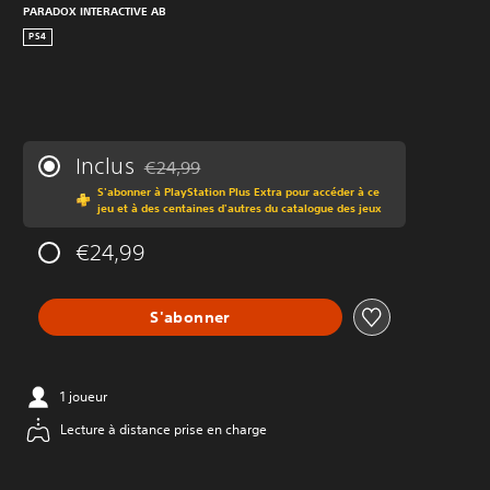
PARADOX INTERACTIVE AB
PS4
Inclus
€24,99
Remise par rapport au prix d'origine de €24,99
S'abonner à PlayStation Plus Extra pour accéder à ce
jeu et à des centaines d'autres du catalogue des jeux
€24,99
S'abonner
1 joueur
Lecture à distance prise en charge