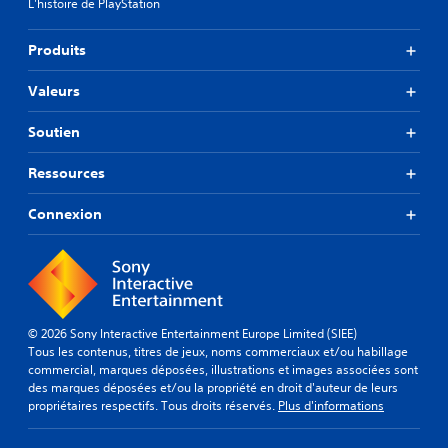
L'histoire de PlayStation
a
u
n
s
s
Produits
c
a
e
p
v
Valeurs
t
o
i
i
Soutien
b
r
l
à
Ressources
e
a
s
p
d
Connexion
p
e
u
c
a
y
u
e
s
r
e
r
© 2026 Sony Interactive Entertainment Europe Limited (SIEE)
r
a
Tous les contenus, titres de jeux, noms commerciaux et/ou habillage
u
p
commercial, marques déposées, illustrations et images associées sont
n
des marques déposées et/ou la propriété en droit d'auteur de leurs
i
i
propriétaires respectifs. Tous droits réservés.
Plus d'informations
d
n
e
c
o