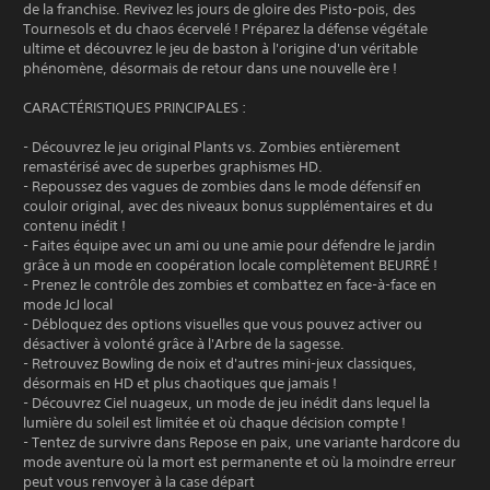
de la franchise. Revivez les jours de gloire des Pisto-pois, des
Tournesols et du chaos écervelé ! Préparez la défense végétale
ultime et découvrez le jeu de baston à l'origine d'un véritable
phénomène, désormais de retour dans une nouvelle ère !
CARACTÉRISTIQUES PRINCIPALES :
- Découvrez le jeu original Plants vs. Zombies entièrement
remastérisé avec de superbes graphismes HD.
- Repoussez des vagues de zombies dans le mode défensif en
couloir original, avec des niveaux bonus supplémentaires et du
contenu inédit !
- Faites équipe avec un ami ou une amie pour défendre le jardin
grâce à un mode en coopération locale complètement BEURRÉ !
- Prenez le contrôle des zombies et combattez en face-à-face en
mode JcJ local
- Débloquez des options visuelles que vous pouvez activer ou
désactiver à volonté grâce à l'Arbre de la sagesse.
- Retrouvez Bowling de noix et d'autres mini-jeux classiques,
désormais en HD et plus chaotiques que jamais !
- Découvrez Ciel nuageux, un mode de jeu inédit dans lequel la
lumière du soleil est limitée et où chaque décision compte !
- Tentez de survivre dans Repose en paix, une variante hardcore du
mode aventure où la mort est permanente et où la moindre erreur
peut vous renvoyer à la case départ