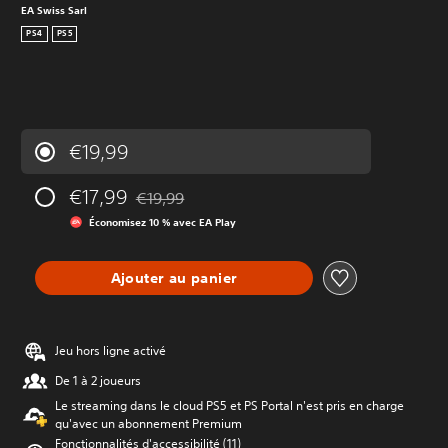
EA Swiss Sarl
PS4
PS5
€19,99
€17,99
€19,99
Remise par rapport au prix d'origine de €19,99
Économisez 10 % avec EA Play
Ajouter au panier
Jeu hors ligne activé
De 1 à 2 joueurs
Le streaming dans le cloud PS5 et PS Portal n'est pris en charge
qu'avec un abonnement Premium
Fonctionnalités d'accessibilité (11)