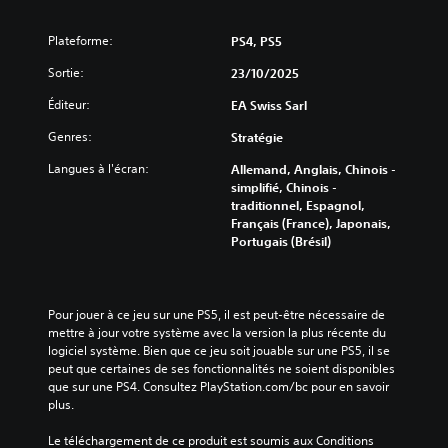
o
e
s
q
d
t
a
u
e
Plateforme:
PS4, PS5
e
n
e
m
n
s
Sortie:
23/10/2025
a
)
m
l
n
o
e
D
Éditeur:
EA Swiss Sarl
i
d
s
e
è
e
Genres:
s
s
Stratégie
r
c
o
o
e
Langues à l'écran:
Allemand, Anglais, Chinois -
i
u
p
à
simplifié, Chinois -
n
s
t
c
traditionnel, Espagnol,
é
-
i
e
Français (France), Japonais,
m
t
o
q
Portugais (Brésil)
a
i
n
u
t
t
s
'
i
r
p
e
q
e
e
l
Pour jouer à ce jeu sur une PS5, il est peut-être nécessaire de 
u
s
r
l
mettre à jour votre système avec la version la plus récente du 
e
c
m
e
logiciel système. Bien que ce jeu soit jouable sur une PS5, il se 
,
a
e
s
peut que certaines de ses fonctionnalités ne soient disponibles 
v
r
t
o
que sur une PS4. Consultez PlayStation.com/bc pour en savoir 
o
c
t
i
plus.
u
e
a
t
s
j
n
i
Le téléchargement de ce produit est soumis aux Conditions 
p
e
t