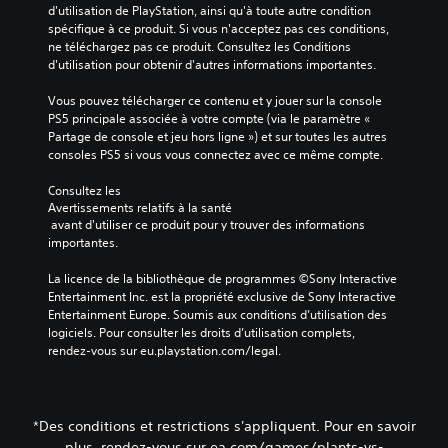
d
d'utilisation de PlayStation, ainsi qu'à toute autre condition 
o
u
d
e
spécifique à ce produit. Si vous n'acceptez pas ces conditions, 
u
n
e
n
ne téléchargez pas ce produit. Consultez les Conditions 
v
e
r
t
d'utilisation pour obtenir d'autres informations importantes.
e
c
é
i
z
o
g
q
Vous pouvez télécharger ce contenu et y jouer sur la console 
d
m
l
u
PS5 principale associée à votre compte (via le paramètre « 
é
p
e
e
Partage de console et jeu hors ligne ») et sur toutes les autres 
s
o
r
s
consoles PS5 si vous vous connectez avec ce même compte.
a
r
l
u
c
t
a
r
Consultez les 
t
e
s
c
Avertissements relatifs à la santé
i
p
e
h
 avant d'utiliser ce produit pour y trouver des informations 
v
a
n
a
importantes.
e
s
s
q
r
d
i
u
La licence de la bibliothèque de programmes ©Sony Interactive 
l
e
b
e
Entertainment Inc. est la propriété exclusive de Sony Interactive 
e
d
i
h
Entertainment Europe. Soumis aux conditions d’utilisation des 
s
i
l
a
logiciels. Pour consulter les droits d’utilisation complets, 
m
a
i
u
rendez-vous sur eu.playstation.com/legal.
o
l
t
t
u
o
é
-
v
g
v
p
e
u
o
a
m
*Des conditions et restrictions s'appliquent. Pour en savoir
e
u
r
e
s
s
plus, rendez-vous sur ea.com/games/plants-vs-