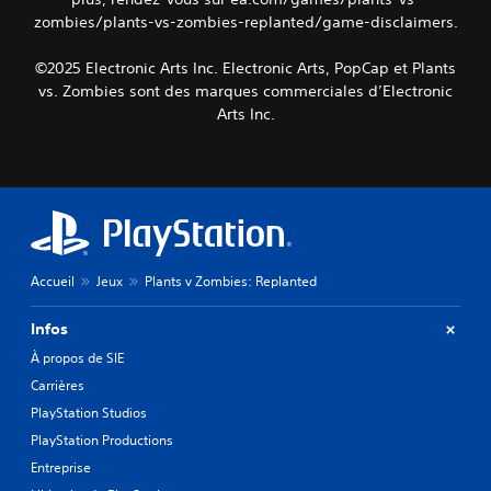
l
n
p
s
zombies/plants-vs-zombies-replanted/game-disclaimers.
e
t
a
o
u
s
r
n
r
©2025 Electronic Arts Inc. Electronic Arts, PopCap et Plants
e
l
t
.
vs. Zombies sont des marques commerciales d’Electronic
t
é
p
l
Arts Inc.
s
r
e
.
o
s
p
e
o
f
s
f
é
e
e
t
s
s
.
Accueil
Jeux
Plants v Zombies: Replanted
d
e
J
Infos
l
o
a
À propos de SIE
u
c
Carrières
a
a
m
b
PlayStation Studios
é
l
PlayStation Productions
r
e
Entreprise
a
s
s