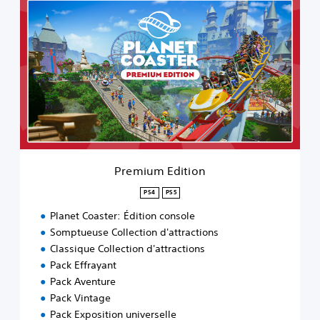
r
e
m
i
u
m
E
d
i
t
i
o
Premium Edition
n
PS4
PS5
Planet Coaster: Édition console
Somptueuse Collection d'attractions
Classique Collection d'attractions
Pack Effrayant
Pack Aventure
Pack Vintage
Pack Exposition universelle