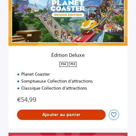
i
o
n
D
e
l
u
x
e
Édition Deluxe
PS4
PS5
Planet Coaster
Somptueuse Collection d'attractions
Classique Collection d'attractions
€54,99
Ajouter au panier
P