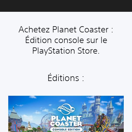
Achetez Planet Coaster :
Édition console sur le
PlayStation Store.
Éditions :
É
d
i
t
i
o