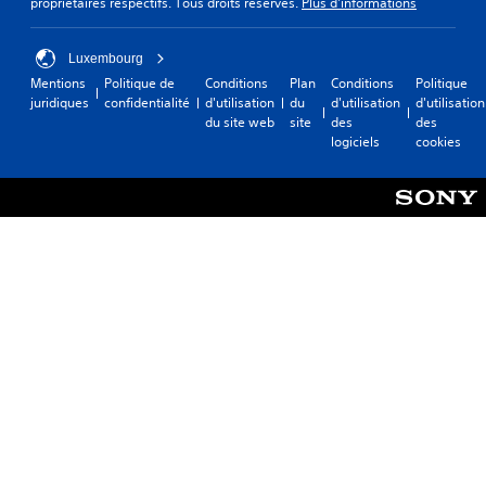
propriétaires respectifs. Tous droits réservés.
Plus d'informations
Luxembourg
Mentions
Politique de
Conditions
Plan
Conditions
Politique
juridiques
confidentialité
d'utilisation
du
d'utilisation
d'utilisation
du site web
site
des
des
logiciels
cookies