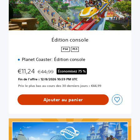
n
c
o
n
s
o
l
Édition console
e
PS4
PS5
Planet Coaster: Édition console
€11,24
€44,99
Économisez 75 %
Remise par rapport au prix d'origine de €44,99
Fin de l'offre : 12/8/2026 10:59 PM UTC
Prix le plus bas au cours des 30 derniers jours : €44,99
Ajouter au panier
É
d
i
t