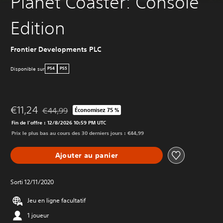
Planet Coaster: Console
Edition
Frontier Developments PLC
Disponible sur
PS4
PS5
€11,24
€44,99
Économisez 75 %
Remise par rapport au prix d'origine de €44,99
Fin de l'offre : 12/8/2026 10:59 PM UTC
Prix le plus bas au cours des 30 derniers jours : €44,99
Ajouter au panier
Sorti 12/11/2020
Jeu en ligne facultatif
1 joueur