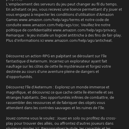
L'emplacement des serveurs du jeu peut changer au fil du temps.
En achetant ce jeu, vous recevez une licence permettant d'y jouer et
vous engagez à respecter les conditions d'utilisation d'Amazon
Games www.amazon.com/help/ags/terms et notre code de
conduite www.amazon.com/help/ags/coc. Veuillez lire notre
politique de confidentialité www.amazon.com/help/ags/privacy.
Remarque : le jeu installe un logiciel antitriche à des fins de fair-play.
Plus d'informations ici www.amazon.com/help/ags/anticheat.
Découvrez un action-RPG en palpitant se déroulant sur l'île
fantastique d'Aeternum. Incarnez un explorateur ayant fait
naufrage sur les côtes de cette île mystérieuse et forgez votre
destinée au cours d'une aventure pleine de dangers et
d'opportunités.
Découvrez l'île d'Aeternum : Explorez un monde immense et
magnifique, et découvrez ce que cache cette île éternelle et ses
étranges habitants. Des opportunités infinies de combattre, de
rassembler des ressources et de fabriquer des objets vous
attendent dans les contrées sauvages et les ruines de l’île.
Jouez comme vous le voulez : Jouez en solo ou profitez du cross-
play pour trouver des alliés, ou affrontez d'autres joueurs dans
plusieurs modes JcJ. Personnalisez le style, les capacités et les