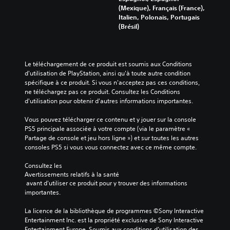
T
s
e
è
(Mexique), Français (France),
o
i
r
s
s
r
Italien, Polonais, Portugais
n
p
a
e
é
e
(Brésil)
c
t
n
l
v
à
i
i
o
s
é
f
p
o
n
n
c
a
a
n
u
e
c
r
Le téléchargement de ce produit est soumis aux Conditions 
u
s
n
m
i
d'utilisation de PlayStation, ainsi qu'à toute autre condition 
x
i
m
v
e
l
spécifique à ce produit. Si vous n'acceptez pas ces conditions, 
d
p
o
n
i
i
ne téléchargez pas ce produit. Consultez les Conditions 
u
t
d
t
t
s
d'utilisation pour obtenir d'autres informations importantes.
j
i
è
s
e
e
u
o
l
r
r
Vous pouvez télécharger ce contenu et y jouer sur la console 
u
e
n
e
a
l
PS5 principale associée à votre compte (via le paramètre « 
s
l
p
d
p
a
Partage de console et jeu hors ligne ») et sur toutes les autres 
o
l
r
i
e
l
consoles PS5 si vous vous connectez avec ce même compte.
n
e
é
d
e
c
t
s
d
e
c
Consultez les 
s
h
é
s
t
Avertissements relatifs à la santé
L
o
a
f
(
 avant d'utiliser ce produit pour y trouver des informations 
u
e
u
t
i
a
importantes.
r
s
s
v
n
c
e
i
-
o
i
t
La licence de la bibliothèque de programmes ©Sony Interactive 
.
n
t
c
,
i
Entertainment Inc. est la propriété exclusive de Sony Interactive 
f
i
o
a
o
Entertainment Europe. Soumis aux conditions d’utilisation des 