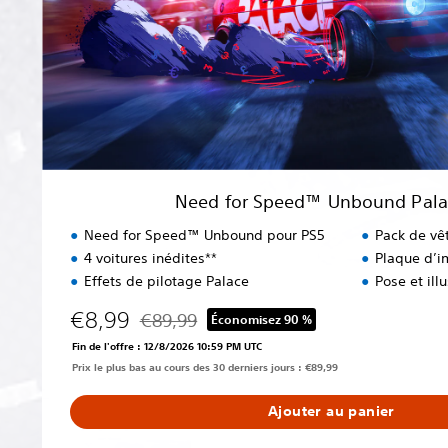
e
e
d
™
U
n
b
o
u
Need for Speed™ Unbound Palac
n
d
Need for Speed™ Unbound pour PS5
Pack de vê
P
4 voitures inédites**
Plaque d’i
a
Effets de pilotage Palace
Pose et ill
l
a
€8,99
€89,99
Économisez 90 %
Remise par rapport au prix d'origine de €89,9
c
Fin de l'offre : 12/8/2026 10:59 PM UTC
e
Prix le plus bas au cours des 30 derniers jours : €89,99
E
d
Ajouter au panier
i
t