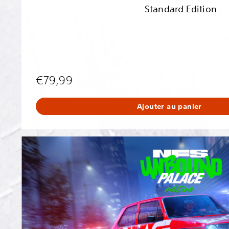
Standard Edition
€79,99
Ajouter au panier
N
e
e
d
f
o
r
S
p