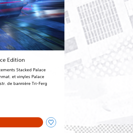
e Edition
tements Stacked Palace
mmat. et vinyles Palace
ustr. de bannière Tri-Ferg
9