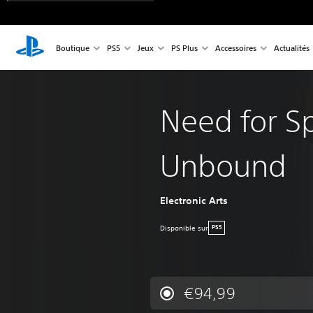
Boutique
PS5
Jeux
PS Plus
Accessoires
Actualités
Need for S
Unbound
Electronic Arts
Disponible sur
PS5
€94,99