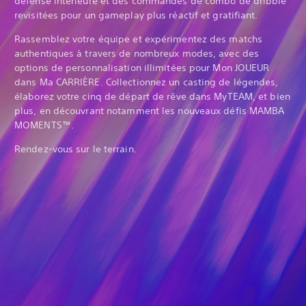
défense intérieure et des commandes de combo de dribble
revisitées pour un gameplay plus réactif et gratifiant.
Rassemblez votre équipe et expérimentez des matchs
authentiques à travers de nombreux modes, avec des
options de personnalisation illimitées pour Mon JOUEUR
dans Ma CARRIÈRE. Collectionnez un casting de légendes,
élaborez votre cinq de départ de rêve dans MyTEAM, et bien
plus, en découvrant notamment les nouveaux défis MAMBA
MOMENTS™.
Rendez-vous sur le terrain.