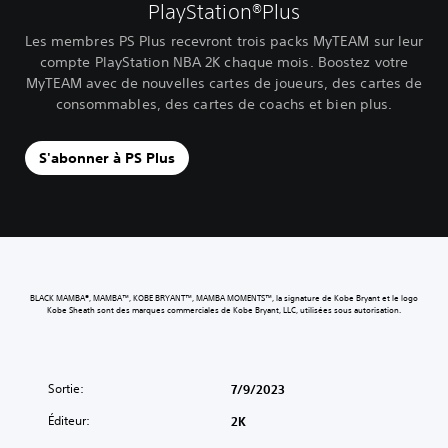
PlayStation®Plus
Les membres PS Plus recevront trois packs MyTEAM sur leur
compte PlayStation NBA 2K chaque mois. Boostez votre
MyTEAM avec de nouvelles cartes de joueurs, des cartes de
consommables, des cartes de coachs et bien plus.‎
S'abonner à PS Plus
BLACK MAMBA®, MAMBA™, KOBE BRYANT™, MAMBA MOMENTS™, la signature de Kobe Bryant et le logo
Kobe Sheath sont des marques commerciales de Kobe Bryant, LLC, utilisées sous autorisation.
Sortie:
7/9/2023
Éditeur:
2K