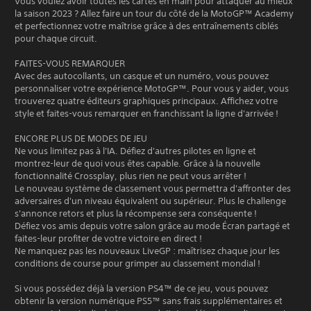
Vous voulez avoir toutes les cartes en main pour attaquer au mieux
la saison 2023 ? Allez faire un tour du côté de la MotoGP™ Academy
et perfectionnez votre maîtrise grâce à des entraînements ciblés
pour chaque circuit.
FAITES-VOUS REMARQUER
Avec des autocollants, un casque et un numéro, vous pouvez
personnaliser votre expérience MotoGP™. Pour vous y aider, vous
trouverez quatre éditeurs graphiques principaux. Affichez votre
style et faites-vous remarquer en franchissant la ligne d'arrivée !
ENCORE PLUS DE MODES DE JEU
Ne vous limitez pas à l'IA. Défiez d'autres pilotes en ligne et
montrez-leur de quoi vous êtes capable. Grâce à la nouvelle
fonctionnalité Crossplay, plus rien ne peut vous arrêter !
Le nouveau système de classement vous permettra d'affronter des
adversaires d'un niveau équivalent ou supérieur. Plus le challenge
s'annonce retors et plus la récompense sera conséquente !
Défiez vos amis depuis votre salon grâce au mode Écran partagé et
faites-leur profiter de votre victoire en direct !
Ne manquez pas les nouveaux LiveGP : maîtrisez chaque jour les
conditions de course pour grimper au classement mondial !
Si vous possédez déjà la version PS4™ de ce jeu, vous pouvez
obtenir la version numérique PS5™ sans frais supplémentaires et