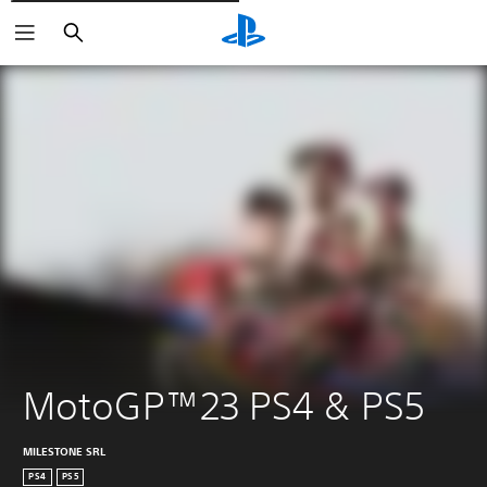
Rechercher
MotoGP™23 PS4 & PS5
MILESTONE SRL
PS4
PS5