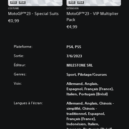
PS5
PS4
PS5
PS4
COSTUME
EXTENSION
MotoGP™23 - Special Suits
MotoGP™23 - VIP Multiplier
Pack
€0,99
€4,99
Plateforme:
PS4, PS5
Sortie:
7/6/2023
Éditeur:
MILESTONE SRL
Genres:
Sport, Pilotage/Courses
Voix:
Allemand, Anglais,
Espagnol, Français (France),
Italien, Portugais (Brésil)
Langues à l'écran:
Allemand, Anglais, Chinois -
simplifié, Chinois -
traditionnel, Espagnol,
Français (France),
Indonésien, Italien,