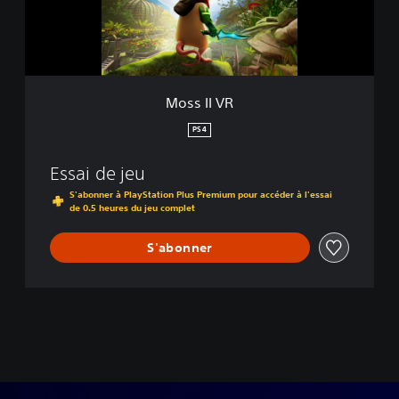
R
Moss II VR
PS4
Essai de jeu
S'abonner à PlayStation Plus Premium pour accéder à l'essai
de 0.5 heures du jeu complet
S'abonner