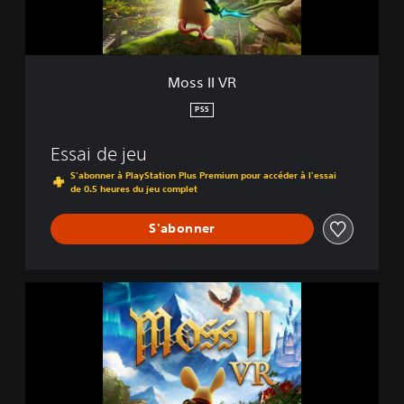
Moss II VR
PS5
Essai de jeu
S'abonner à PlayStation Plus Premium pour accéder à l'essai
de 0.5 heures du jeu complet
S'abonner
M
o
s
s
I
I
V