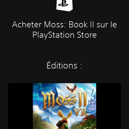
Acheter Moss: Book II sur le
PlayStation Store
Éditions :
M
o
s
s
I
I
V
R