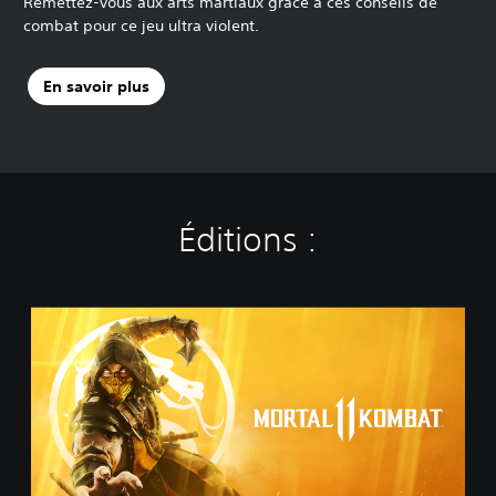
Remettez-vous aux arts martiaux grâce à ces conseils de
combat pour ce jeu ultra violent.
En savoir plus
Éditions :
S
t
a
n
d
a
r
d