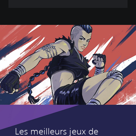
n
j
u
s
t
i
c
e
2
L
e
g
e
n
d
a
r
y
E
d
i
t
Les meilleurs jeux de
i