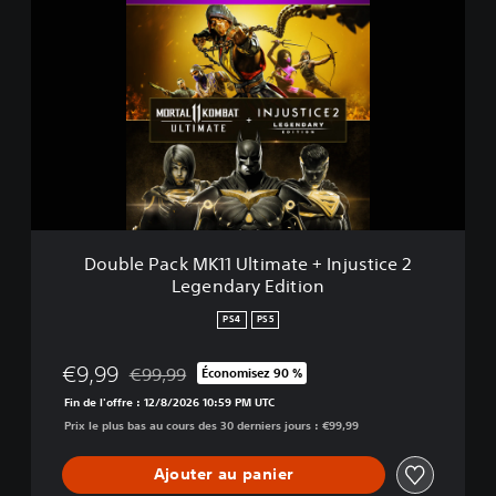
o
u
b
l
e
P
a
c
k
M
K
1
Double Pack MK11 Ultimate + Injustice 2
1
Legendary Edition
U
l
PS4
PS5
t
i
€9,99
€99,99
Économisez 90 %
m
Remise par rapport au prix d'origine de €99,99
a
Fin de l'offre : 12/8/2026 10:59 PM UTC
t
Prix le plus bas au cours des 30 derniers jours : €99,99
e
+
Ajouter au panier
I