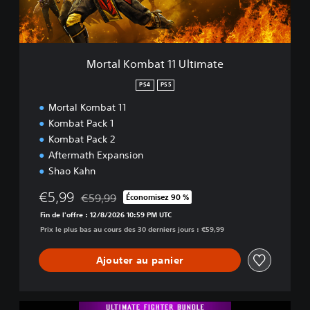
m
b
a
t
1
Mortal Kombat 11 Ultimate
1
U
PS4
PS5
l
Mortal Kombat 11
t
i
Kombat Pack 1
m
Kombat Pack 2
a
Aftermath Expansion
t
Shao Kahn
e
€5,99
€59,99
Économisez 90 %
Remise par rapport au prix d'origine de €59,99
Fin de l'offre : 12/8/2026 10:59 PM UTC
Prix le plus bas au cours des 30 derniers jours : €59,99
Ajouter au panier
D