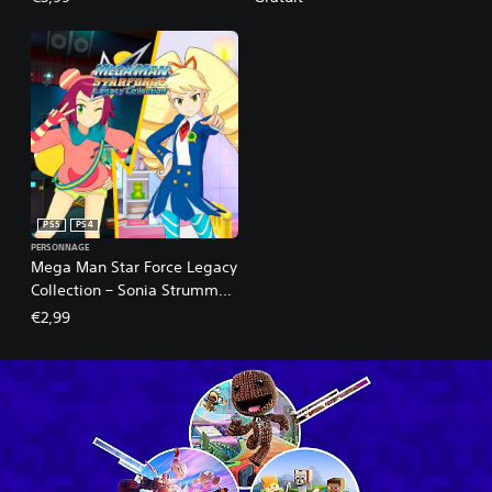
Pack
PS5
PS4
PERSONNAGE
Mega Man Star Force Legacy
Collection – Sonia Strumm
and Luna Platz Character
€2,99
Model Pack