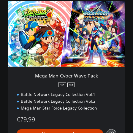
M
e
g
a
M
a
n
C
y
b
e
r
W
Mega Man Cyber Wave Pack
a
v
PS4
PS5
e
Battle Network Legacy Collection Vol.1
P
a
Battle Network Legacy Collection Vol.2
c
Mega Man Star Force Legacy Collection
k
€79,99