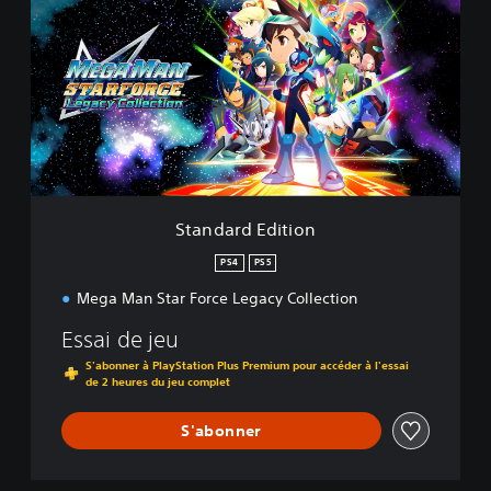
a
n
d
a
r
d
E
d
i
t
i
Standard Edition
o
n
PS4
PS5
Mega Man Star Force Legacy Collection
Essai de jeu
S'abonner à PlayStation Plus Premium pour accéder à l'essai
de 2 heures du jeu complet
S'abonner