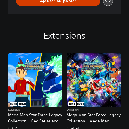
Ajouter au panier
Extensions
PS5
PS4
PS5
PS4
EXTENSION
EXTENSION
Mega Man Star Force Legacy
Mega Man Star Force Legacy
Collection – Geo Stelar and
Collection – Mega Man
Omega-Xis Character Model
Battle Network Series BGM
€3,99
Gratuit