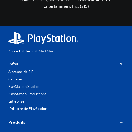
GAMES LOGO, WB SHIELD: ™ & © Warner Bros.
Entertainment Inc. (s15)
Accueil
Jeux
Mad Max
Infos
À propos de SIE
Carrières
PlayStation Studios
PlayStation Productions
Entreprise
L'histoire de PlayStation
Produits