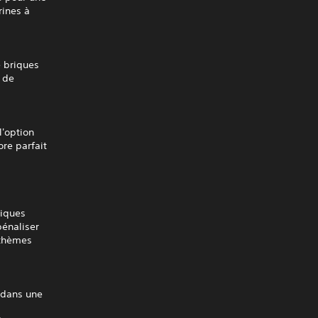
rines à
t
 briques
s de
l'option
ore parfait
riques
pénaliser
 thèmes
O dans une