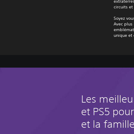
extraterre
circuits e
Soyez vo
Avec plus
emblématiq
unique et 
Les meilleu
et PS5 pour
et la famill