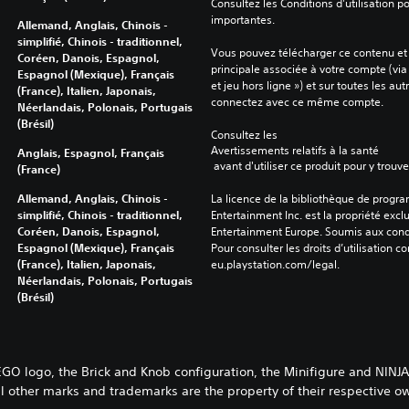
Consultez les Conditions d'utilisation p
importantes.
Allemand, Anglais, Chinois -
simplifié, Chinois - traditionnel,
Vous pouvez télécharger ce contenu et y
Coréen, Danois, Espagnol,
principale associée à votre compte (via
Espagnol (Mexique), Français
et jeu hors ligne ») et sur toutes les au
(France), Italien, Japonais,
connectez avec ce même compte.
Néerlandais, Polonais, Portugais
(Brésil)
Consultez les 
Avertissements relatifs à la santé
Anglais, Espagnol, Français
 avant d'utiliser ce produit pour y trou
(France)
Allemand, Anglais, Chinois -
La licence de la bibliothèque de progr
simplifié, Chinois - traditionnel,
Entertainment Inc. est la propriété exclu
Coréen, Danois, Espagnol,
Entertainment Europe. Soumis aux conditi
Espagnol (Mexique), Français
Pour consulter les droits d’utilisation c
(France), Italien, Japonais,
eu.playstation.com/legal.
Néerlandais, Polonais, Portugais
(Brésil)
EGO logo, the Brick and Knob configuration, the Minifigure and NIN
 other marks and trademarks are the property of their respective own