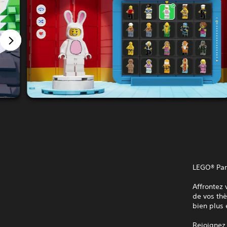
LEGO® Part
Affrontez 
de vos th
bien plus 
Rejoignez 