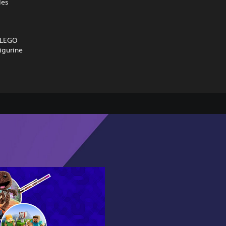
des
s LEGO
igurine