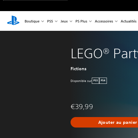
Boutique
PS5
Jeux
PS Plus
Accessoires
Actualités
LEGO® Part
Fictions
Disponible sur
PS5
PS4
€39,99
Ajouter au panier