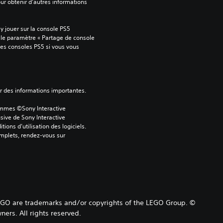
our obtenir d'autres informations 
 jouer sur la console PS5 
 le paramètre « Partage de console 
tres consoles PS5 si vous vous 
ver des informations importantes.
ammes ©Sony Interactive 
sive de Sony Interactive 
ons d’utilisation des logiciels. 
omplets, rendez-vous sur 
JAGO are trademarks and/or copyrights of the LEGO Group. ©
ers. All rights reserved.