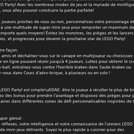
GO Party! Avec les nombreux modes de jeu et la myriade de minifigu
 vous allez pouvoir construire la partie parfaite!
s joueurs proches de vous ou non, personnalisez votre personnage e
z à une multitude de super mini-jeux pour remporter un maximum de
'importe quels moyens! Évitez les monstres, les pièges et les lancer
ies, et progressez pour devenir la prochaine star de LEGO Party!
tre façon:
s amis et déchaînez-vous sur le canapé en multijoueur ou choisissez 
r en ligne pouvant réunir jusqu'à 4 joueurs. Luttez pour obtenir le sc
-ball, entraînez-vous contre l'horrible kraken dans Saute-kraken ou
vous dans Cours d'aéro-brique, à plusieurs ou en solo !
LEGO Party! est simple\u00A0: être le joueur à récolter le plus de b
isez des bonus pour prendre l'avantage et disposez des pièges pour 
aires dans différentes zones de défi personnalisables inspirées de
uper génial:
 réflexes, votre intelligence et votre connaissance de l'univers LEG
de mini-jeux délirants. Soyez le plus rapide à cuisiner pour des