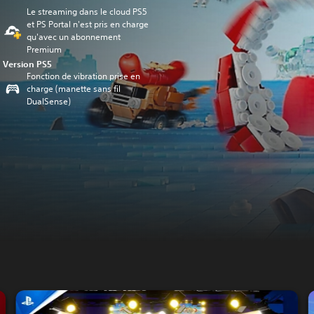
Le streaming dans le cloud PS5
et PS Portal n'est pris en charge
qu'avec un abonnement
Premium
Version PS5
Fonction de vibration prise en
charge (manette sans fil
DualSense)