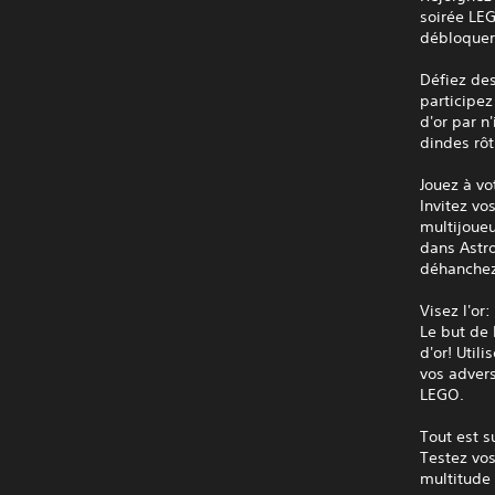
soirée LE
débloquer,
Défiez de
participe
d'or par n
dindes rôt
Jouez à vo
Invitez vo
multijoueu
dans Astro
déhanchez-
Visez l'or:
Le but de 
d'or! Util
vos advers
LEGO.
Tout est s
Testez vos
multitude 