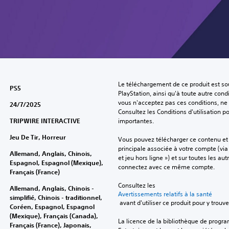
Le téléchargement de ce produit est sou
PS5
PlayStation, ainsi qu'à toute autre condi
vous n'acceptez pas ces conditions, ne 
24/7/2025
Consultez les Conditions d'utilisation p
TRIPWIRE INTERACTIVE
importantes.
Jeu De Tir, Horreur
Vous pouvez télécharger ce contenu et y
principale associée à votre compte (via
Allemand, Anglais, Chinois,
et jeu hors ligne ») et sur toutes les au
Espagnol, Espagnol (Mexique),
connectez avec ce même compte.
Français (France)
Consultez les 
Allemand, Anglais, Chinois -
Avertissements relatifs à la santé
simplifié, Chinois - traditionnel,
 avant d'utiliser ce produit pour y trou
Coréen, Espagnol, Espagnol
(Mexique), Français (Canada),
La licence de la bibliothèque de progr
Français (France), Japonais,