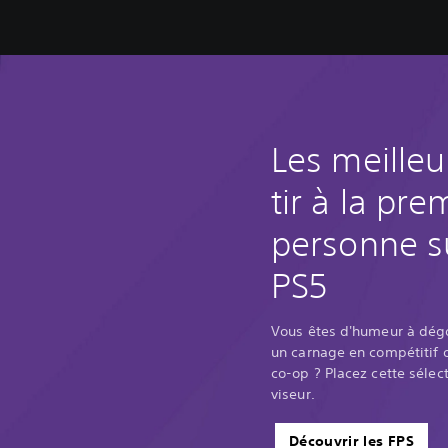
Les meilleu
tir à la pre
personne s
PS5
Vous êtes d'humeur à dég
un carnage en compétitif o
co-op ? Placez cette sélec
viseur.
Découvrir les FPS