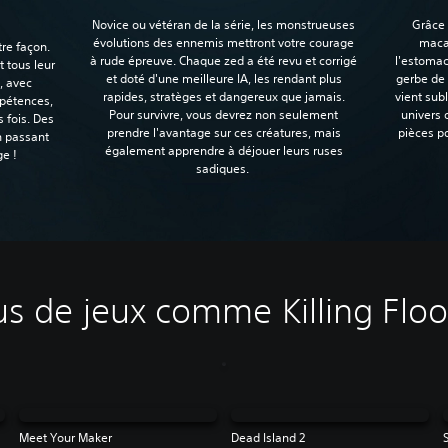
Novice ou vétéran de la série, les monstrueuses
Grâce 
évolutions des ennemis mettront votre courage
macab
tre façon.
à rude épreuve. Chaque zed a été revu et corrigé
l'estomac
t tous leur
et doté d'une meilleure IA, les rendant plus
gerbe de
, avec
rapides, stratèges et dangereux que jamais.
vient sub
mpétences,
Pour survivre, vous devrez non seulement
univers 
 fois. Des
prendre l'avantage sur ces créatures, mais
pièces po
n passant
également apprendre à déjouer leurs ruses
e !‎
sadiques.‎
us de jeux comme Killing Floo
Meet Your Maker
Dead Island 2