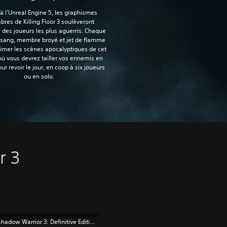
à l'Unreal Engine 5, les graphismes
res de Killing Floor 3 soulèveront
 des joueurs les plus aguerris. Chaque
 sang, membre broyé et jet de flamme
limer les scènes apocalyptiques de cet
où vous devrez tailler vos ennemis en
ur revoir le jour, en coop à six joueurs
ou en solo.‎
r 3
Shadow Warrior 3: Definitive Edition | PS4 & PS5