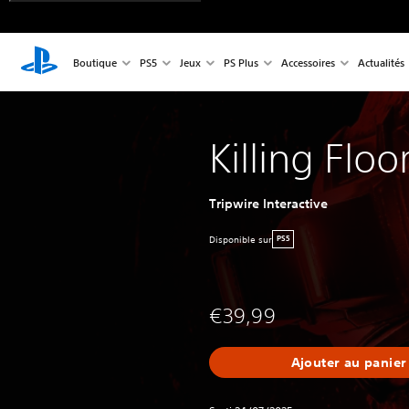
Boutique
PS5
Jeux
PS Plus
Accessoires
Actualités
Killing Floo
Tripwire Interactive
Disponible sur
PS5
€39,99
Ajouter au panier