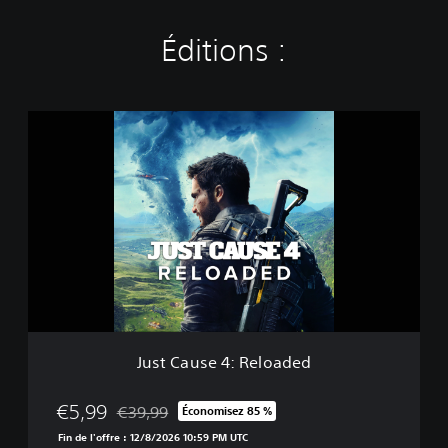
Éditions :
J
u
s
t
C
a
u
s
e
4
:
R
e
Just Cause 4: Reloaded
l
o
a
€5,99
€39,99
Économisez 85 %
Remise par rapport au prix d'origine de €39,99
d
Fin de l'offre : 12/8/2026 10:59 PM UTC
e