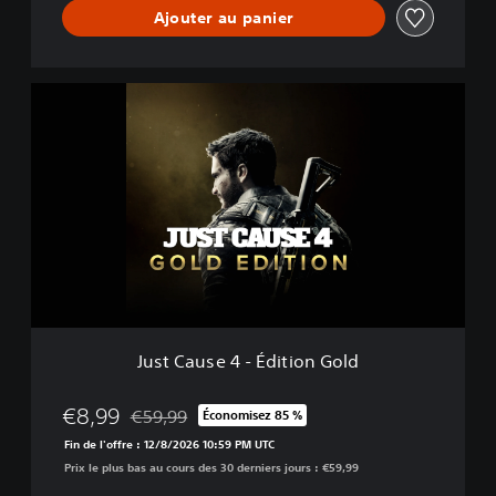
Ajouter au panier
c
o
m
p
J
l
u
è
s
t
t
e
C
a
u
s
e
4
-
É
d
Just Cause 4 - Édition Gold
i
t
i
€8,99
€59,99
Économisez 85 %
Remise par rapport au prix d'origine de €59,99
o
Fin de l'offre : 12/8/2026 10:59 PM UTC
n
Prix le plus bas au cours des 30 derniers jours : €59,99
G
o