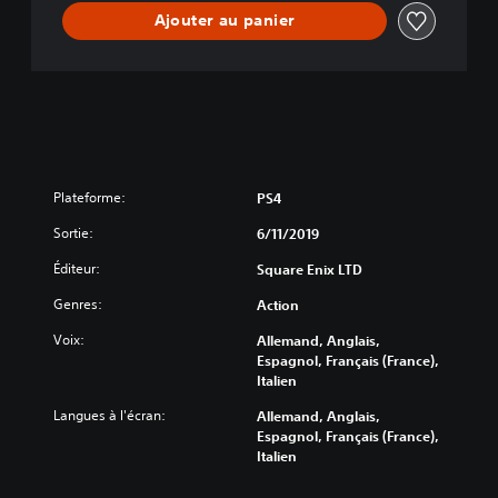
l
Ajouter au panier
d
Plateforme:
PS4
Sortie:
6/11/2019
Éditeur:
Square Enix LTD
Genres:
Action
Voix:
Allemand, Anglais,
Espagnol, Français (France),
Italien
Langues à l'écran:
Allemand, Anglais,
Espagnol, Français (France),
Italien