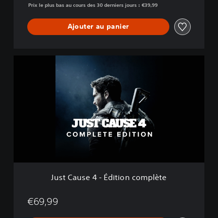
Prix le plus bas au cours des 30 derniers jours : €39,99
d
Ajouter au panier
J
u
s
t
C
a
u
s
e
4
-
É
d
Just Cause 4 - Édition complète
i
t
i
€69,99
o
n