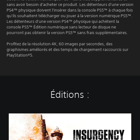
sans avoir besoin d'acheter ce produit. Les détenteurs d'une version
PS4™ physique doivent l'insérer dans la console PS5™ à chaque fois
qu'ils souhaitent télécharger ou jouer à la version numérique PS5™.
Les détenteurs d'une version PS4™ physique qui achètent la
console PS5™ Édition numérique sans lecteur de disque ne
pourront pas obtenir la version PS5™ sans frais supplémentaires.
Profitez de la résolution 4K, 60 images par secondes, des
graphismes améliorés et des temps de chargement raccourcis sur
PlayStation®5.
Éditions :
S
t
a
n