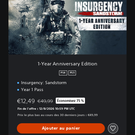
Y
e
a
r
A
n
n
i
v
e
r
1-Year Anniversary Edition
s
a
PS4
PS5
r
Insurgency: Sandstorm
y
E
Year 1 Pass
d
i
€12,49
€49,99
Économisez 75 %
Remise par rapport au prix d'origine de €49,99
t
Fin de l'offre : 12/8/2026 10:59 PM UTC
i
Prix le plus bas au cours des 30 derniers jours : €49,99
o
n
Ajouter au panier