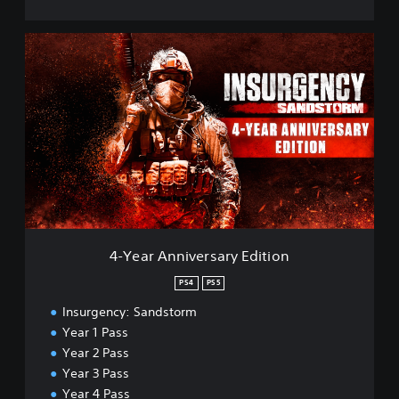
4
-
Y
e
a
r
A
n
n
i
v
e
r
4-Year Anniversary Edition
s
a
PS4
PS5
r
Insurgency: Sandstorm
y
E
Year 1 Pass
d
Year 2 Pass
i
Year 3 Pass
t
Year 4 Pass
i