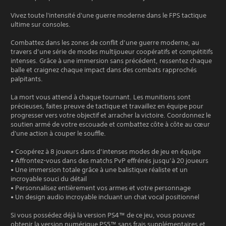
Vivez toute l'intensité d'une guerre moderne dans le FPS tactique
ultime sur consoles.
Combattez dans les zones de conflit d’une guerre moderne, au
travers d’une série de modes multijoueur coopératifs et compétitifs
intenses. Grâce à une immersion sans précédent, ressentez chaque
balle et craignez chaque impact dans des combats rapprochés
palpitants.
La mort vous attend à chaque tournant. Les munitions sont
précieuses, faites preuve de tactique et travaillez en équipe pour
progresser vers votre objectif et arracher la victoire. Coordonnez le
soutien armé de votre escouade et combattez côte à côte au cœur
d'une action à couper le souffle.
• Coopérez à 8 joueurs dans d’intenses modes de jeu en équipe
• Affrontez-vous dans des matchs PvP effrénés jusqu’à 20 joueurs
• Une immersion totale grâce à une balistique réaliste et un
incroyable souci du détail
• Personnalisez entièrement vos armes et votre personnage
• Un design audio incroyable incluant un chat vocal positionnel
Si vous possédez déjà la version PS4™ de ce jeu, vous pouvez
obtenir la version numérique PS5™ sans frais supplémentaires et