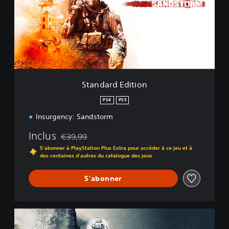
d
a
r
d
E
d
i
t
i
Standard Edition
o
n
PS4
PS5
Insurgency: Sandstorm
Inclus
€39,99
Remise par rapport au prix d'origine de €39,99
S'abonner à PlayStation Plus Extra pour accéder à ce jeu et à
des centaines d'autres du catalogue des jeux
S'abonner
1
-