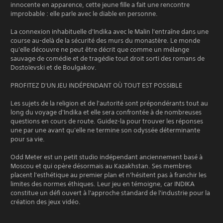
innocente en apparence, cette jeune fille a fait une rencontre
improbable : elle parle avec le diable en personne.
La connexion inhabituelle d'Indika avec le Malin l'entraîne dans une
course au-delà de la sécurité des murs du monastère. Le monde
qu'elle découvre ne peut être décrit que comme un mélange
sauvage de comédie et de tragédie tout droit sorti des romans de
Dostoïevski et de Boulgakov.
PROFITEZ D'UN JEU INDÉPENDANT OÙ TOUT EST POSSIBLE
Les sujets de la religion et de l'autorité sont prépondérants tout au
long du voyage d'Indika et elle sera confrontée à de nombreuses
questions en cours de route. Guidez-la pour trouver les réponses
une par une avant qu'elle ne termine son odyssée déterminante
pour sa vie.
Odd Meter est un petit studio indépendant anciennement basé à
Moscou et qui opère désormais au Kazakhstan. Ses membres
placent l'esthétique au premier plan et n'hésitent pas à franchir les
limites des normes éthiques. Leur jeu en témoigne, car INDIKA
constitue un défi ouvert à l'approche standard de l'industrie pour la
création des jeux vidéo.