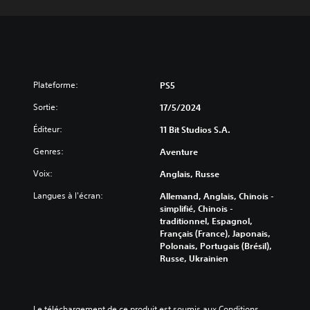
Plateforme:
PS5
Sortie:
17/5/2024
Éditeur:
11 Bit Studios S.A.
Genres:
Aventure
Voix:
Anglais, Russe
Langues à l'écran:
Allemand, Anglais, Chinois -
simplifié, Chinois -
traditionnel, Espagnol,
Français (France), Japonais,
Polonais, Portugais (Brésil),
Russe, Ukrainien
Le téléchargement de ce produit est soumis aux Conditions 