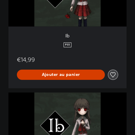
Ib
PS5
€14,99
Ajouter au panier
I
b