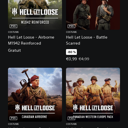
PS5
PS5
COSTUME
COSTUME
Hell Let Loose - Airborne
Hell Let Loose - Battle
M1942 Reinforced
Scarred
Gratuit
-80 %
Prix de l'offre : €0,99 Prix initial 
€0,99
€4,99
PS5
PS5
COSTUME
COSTUME