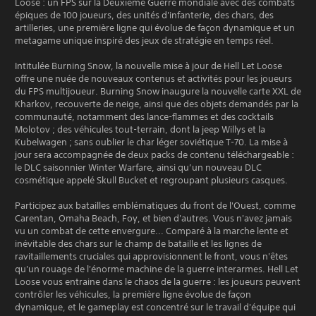
Loose : un FPS sur la Deuxième Guerre mondiale avec des combats
épiques de 100 joueurs, des unités d'infanterie, des chars, des
artilleries, une première ligne qui évolue de façon dynamique et un
metagame unique inspiré des jeux de stratégie en temps réel.
Intitulée Burning Snow, la nouvelle mise à jour de Hell Let Loose
offre une nuée de nouveaux contenus et activités pour les joueurs
du FPS multijoueur. Burning Snow inaugure la nouvelle carte XXL de
Kharkov, recouverte de neige, ainsi que des objets demandés par la
communauté, notamment des lance-flammes et des cocktails
Molotov ; des véhicules tout-terrain, dont la jeep Willys et la
Kubelwagen ; sans oublier le char léger soviétique T-70. La mise à
jour sera accompagnée de deux packs de contenu téléchargeable :
le DLC saisonnier Winter Warfare, ainsi qu’un nouveau DLC
cosmétique appelé Skull Bucket et regroupant plusieurs casques.
Participez aux batailles emblématiques du front de l'Ouest, comme
Carentan, Omaha Beach, Foy, et bien d'autres. Vous n'avez jamais
vu un combat de cette envergure... Comparé à la marche lente et
inévitable des chars sur le champ de bataille et les lignes de
ravitaillements cruciales qui approvisionnent le front, vous n'êtes
qu'un rouage de l'énorme machine de la guerre interarmes. Hell Let
Loose vous entraine dans le chaos de la guerre : les joueurs peuvent
contrôler les véhicules, la première ligne évolue de façon
dynamique, et le gameplay est concentré sur le travail d'équipe qui