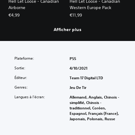
Hell Let Loose - Canadian
Hell Let Loose - Canadian
Airborne
Western Europe Pack
€4,99
€11,99
Afficher plus
Plateforme:
PS5
Sortie:
4/10/2021
Éditeur:
Team 17 Digital LTD
Genres:
Jeu De Tir
Langues à l'écran:
Allemand, Anglais, Chinois -
simplifié, Chinois -
traditionnel, Coréen,
Espagnol, Français (France),
Japonais, Polonais, Russe