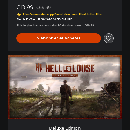
€13,99
€69,99
Remise par rapport au prix d'origine de €69,99
5 % d'économies supplémentaires avec PlayStation Plus
Fin de l'offre : 12/8/2026 10:59 PM UTC
Prix le plus bas au cours des 30 derniers jours : €69,99
S'abonner et acheter
D
e
l
u
x
e
E
d
i
t
i
o
n
Deluxe Edition