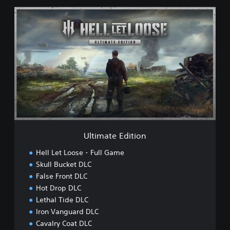
U
l
t
i
m
a
t
e
E
d
i
t
i
Ultimate Edition
o
n
Hell Let Loose - Full Game
Skull Bucket DLC
False Front DLC
Hot Drop DLC
Lethal Tide DLC
Iron Vanguard DLC
Cavalry Coat DLC