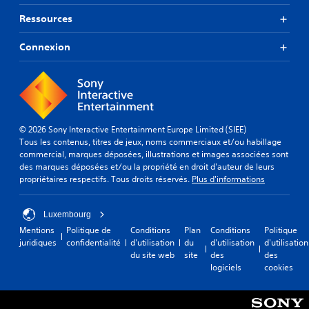
Ressources
Connexion
© 2026 Sony Interactive Entertainment Europe Limited (SIEE)
Tous les contenus, titres de jeux, noms commerciaux et/ou habillage
commercial, marques déposées, illustrations et images associées sont
des marques déposées et/ou la propriété en droit d'auteur de leurs
propriétaires respectifs. Tous droits réservés.
Plus d'informations
Luxembourg
Mentions
Politique de
Conditions
Plan
Conditions
Politique
juridiques
confidentialité
d'utilisation
du
d'utilisation
d'utilisation
du site web
site
des
des
logiciels
cookies