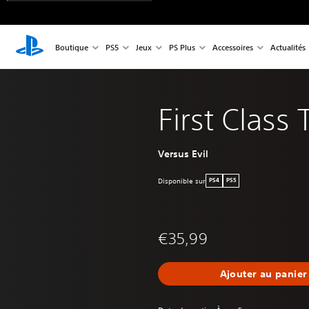
Boutique
PS5
Jeux
PS Plus
Accessoires
Actualités
First Class
Versus Evil
Disponible sur
PS4
PS5
€35,99
Ajouter au panier