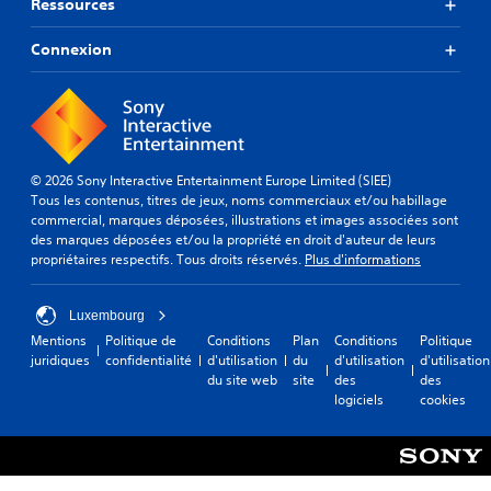
Ressources
Connexion
© 2026 Sony Interactive Entertainment Europe Limited (SIEE)
Tous les contenus, titres de jeux, noms commerciaux et/ou habillage
commercial, marques déposées, illustrations et images associées sont
des marques déposées et/ou la propriété en droit d'auteur de leurs
propriétaires respectifs. Tous droits réservés.
Plus d'informations
Luxembourg
Mentions
Politique de
Conditions
Plan
Conditions
Politique
juridiques
confidentialité
d'utilisation
du
d'utilisation
d'utilisation
du site web
site
des
des
logiciels
cookies