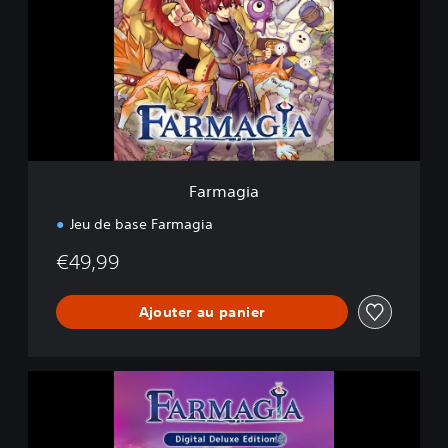
m
a
g
i
a
Farmagia
Jeu de base Farmagia
€49,99
Ajouter au panier
É
d
i
t