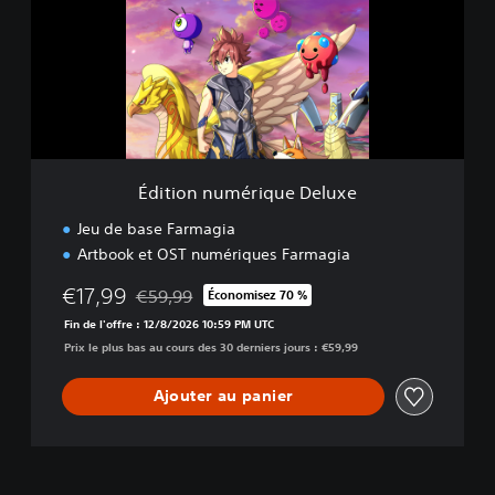
i
o
n
n
u
m
é
r
i
Édition numérique Deluxe
q
u
Jeu de base Farmagia
e
Artbook et OST numériques Farmagia
D
e
€17,99
€59,99
Économisez 70 %
l
Remise par rapport au prix d'origine de €59,99
u
Fin de l'offre : 12/8/2026 10:59 PM UTC
x
Prix le plus bas au cours des 30 derniers jours : €59,99
e
Ajouter au panier