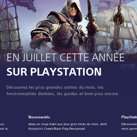
EN JUILLET CETTE ANNÉE
SUR PLAYSTATION
Découvrez les plus grandes sorties du mois, les
fonctionnalités dédiées, les guides et bien plus encore.
Nouveautés
PlayStat
aux
Jetez un coup d'œil aux plus gros titres du mois, dont
Découvrez
ont la
Assassin's Creed Black Flag Rescynced.
mois parmi