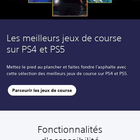
Les meilleurs jeux de course
sur PS4 et PS5
Mettez le pied au plancher et faites fondre l'asphalte avec
cette sélection des meilleurs jeux de course sur PS4 et PS5.
Parcourir les jeux de course
Fonctionnalités
A
C
S
R
R
T
u
o
o
e
a
r