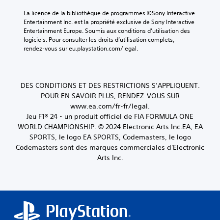
c
I
n
u
l
h
e
n
d
La licence de la bibliothèque de programmes ©Sony Interactive 
a
a
n
i
d
Entertainment Inc. est la propriété exclusive de Sony Interactive 
b
t
v
o
Entertainment Europe. Soumis aux conditions d’utilisation des 
i
l
s
i
d
logiciels. Pour consulter les droits d’utilisation complets, 
c
e
v
r
e
rendez-vous sur eu.playstation.com/legal.
a
o
d
o
m
t
c
e
n
a
e
a
n
s
n
u
u
e
i
j
DES CONDITIONS ET DES RESTRICTIONS S’APPLIQUENT.
x
r
m
è
o
POUR EN SAVOIR PLUS, RENDEZ-VOUS SUR
p
e
s
r
y
www.ea.com/fr-fr/legal.
e
n
e
a
s
u
Jeu F1® 24 - un produit officiel de FIA FORMULA ONE
t
à
u
t
v
d
WORLD CHAMPIONSHIP. ©️ 2024 Electronic Arts Inc.EA, EA
c
d
i
e
e
e
SPORTS, le logo EA SPORTS, Codemasters, le logo
i
n
c
t
q
Codemasters sont des marques commerciales d'Electronic
o
t
k
e
u
Arts Inc.
d
ê
s
s
'
t
i
t
e
(
r
r
q
l
B
e
u
e
l
a
a
i
e
c
s
f
v
s
t
i
f
o
o
i