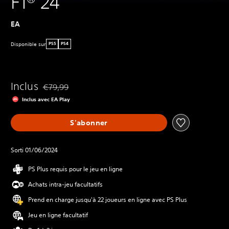
F1® 24
EA
Disponible sur
PS5
PS4
Inclus
€79,99
Remise par rapport au prix d'origine de €79,99
Inclus avec EA Play
S'abonner
Sorti 01/06/2024
PS Plus requis pour le jeu en ligne
Achats intra-jeu facultatifs
Prend en charge jusqu'à 22 joueurs en ligne avec PS Plus
Jeu en ligne facultatif