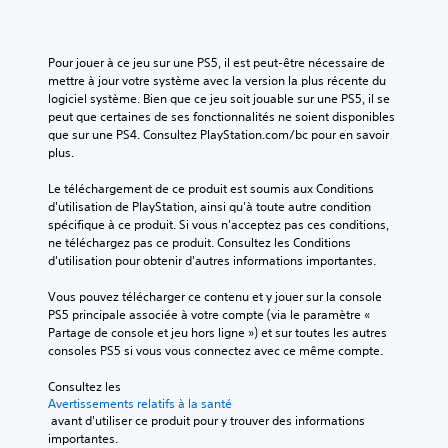
o
e
r
c
a
a
u
s
v
r
u
î
s
d
i
x
i
n
p
u
Pour jouer à ce jeu sur une PS5, il est peut-être nécessaire de 
b
d
p
o
j
e
mettre à jour votre système avec la version la plus récente du 
r
u
t
u
e
m
logiciel système. Bien que ce jeu soit jouable sur une PS5, il se 
a
j
i
v
u
peut que certaines de ses fonctionnalités ne soient disponibles 
t
e
e
o
e
.
que sur une PS4. Consultez PlayStation.com/bc pour en savoir 
i
n
u
z
n
plus.
o
s
t
d
d
n
o
S
V
é
Le téléchargement de ce produit est soumis aux Conditions 
s
e
n
e
o
f
d'utilisation de PlayStation, ainsi qu'à toute autre condition 
d
c
t
n
u
i
spécifique à ce produit. Si vous n'acceptez pas ces conditions, 
e
s
h
s
s
n
ne téléchargez pas ce produit. Consultez les Conditions 
s
o
a
a
i
i
d'utilisation pour obtenir d'autres informations importantes.
m
u
t
v
r
b
a
s
v
e
l
Vous pouvez télécharger ce contenu et y jouer sur la console 
n
i
-
z
o
a
PS5 principale associée à votre compte (via le paramètre « 
e
l
t
a
s
c
Partage de console et jeu hors ligne ») et sur toutes les autres 
t
i
i
c
o
a
consoles PS5 si vous vous connectez avec ce même compte.
t
t
t
c
r
e
l
r
é
è
t
Consultez les 
s
é
L
r
s
i
Avertissements relatifs à la santé
.
s
e
à
é
e
 avant d'utiliser ce produit pour y trouver des informations 
.
s
u
a
g
importantes.