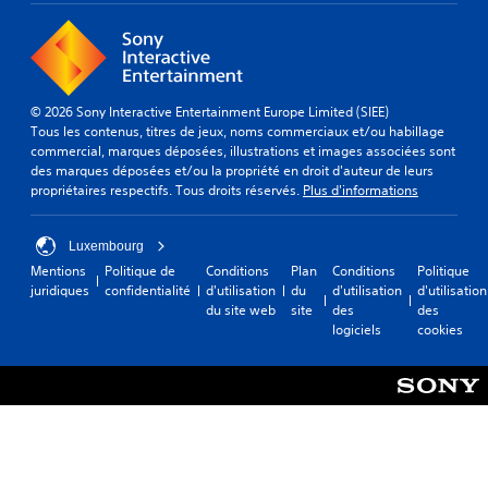
u
p
u
e
t
a
e
r
a
r
l
é
u
l
l
g
l
e
e
l
o
u
© 2026 Sony Interactive Entertainment Europe Limited (SIEE)
s
e
n
r
Tous les contenus, titres de jeux, noms commerciaux et/ou habillage
s
r
g
.
commercial, marques déposées, illustrations et images associées sont
u
l
d
des marques déposées et/ou la propriété en droit d'auteur de leurs
p
a
u
propriétaires respectifs. Tous droits réservés.
Plus d'informations
p
s
A
j
l
e
u
e
é
n
d
u
Luxembourg
m
s
.
i
Mentions
Politique de
Conditions
Plan
Conditions
Politique
e
i
o
juridiques
confidentialité
d'utilisation
du
d'utilisation
d'utilisation
n
b
3
du site web
site
des
des
t
i
S
logiciels
cookies
D
a
l
a
i
i
V
u
r
t
o
v
e
é
u
e
s
v
s
g
i
o
p
a
n
u
o
r
d
s
u