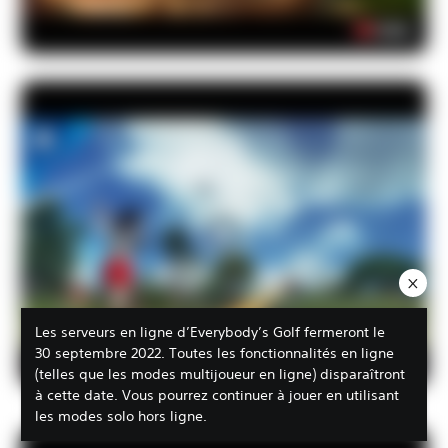
Les serveurs en ligne d’Everybody’s Golf fermeront le
30 septembre 2022. Toutes les fonctionnalités en ligne
(telles que les modes multijoueur en ligne) disparaîtront
à cette date. Vous pourrez continuer à jouer en utilisant
les modes solo hors ligne.