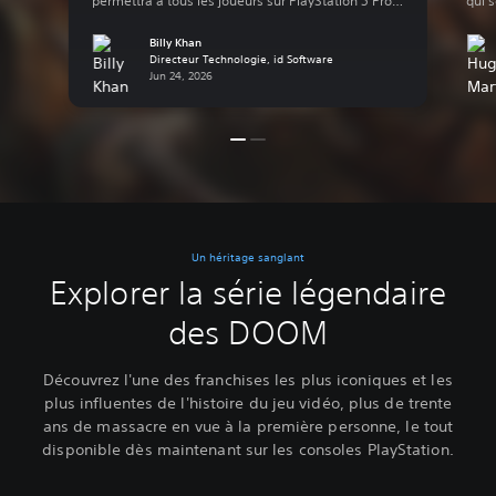
permettra à tous les joueurs sur PlayStation 5 Pro
qui s
de découvrir la véritable vision d’idTech8 du
sort
monde médiéval infernal, grâce à la technologie
suiv
Billy Khan
PlayStation Spectral Super Resolution (PSSR). Cette
Directeur Technologie, id Software
The 
Jun 24, 2026
version améliorée du PSSR, sortie […]
exce
Un héritage sanglant
Explorer la série légendaire
des DOOM
Découvrez l'une des franchises les plus iconiques et les
plus influentes de l'histoire du jeu vidéo, plus de trente
ans de massacre en vue à la première personne, le tout
disponible dès maintenant sur les consoles PlayStation.