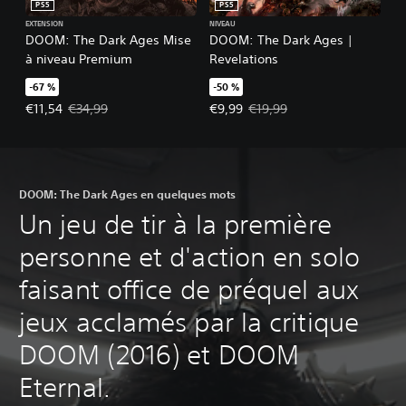
PS5
PS5
EXTENSION
NIVEAU
DOOM: The Dark Ages Mise
DOOM: The Dark Ages |
à niveau Premium
Revelations
-67 %
-50 %
Prix de l'offre : €11,54 Prix initial : €34,99
Prix de l'offre : €9,99 Prix initial 
€11,54
€34,99
€9,99
€19,99
DOOM: The Dark Ages en quelques mots
Un jeu de tir à la première
personne et d'action en solo
faisant office de préquel aux
jeux acclamés par la critique
DOOM (2016) et DOOM
Eternal.