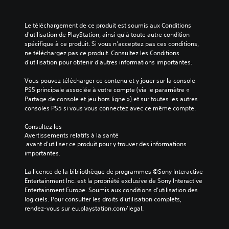
e
c
t
o
p
r
o
é
m
r
;
m
o
o
i
Le téléchargement de ce produit est soumis aux Conditions 
l
m
u
n
d'utilisation de PlayStation, ainsi qu'à toute autre condition 
n
e
a
a
c
spécifique à ce produit. Si vous n'acceptez pas ces conditions, 
o
s
n
c
i
ne téléchargez pas ce produit. Consultez les Conditions 
c
V
d
t
p
d'utilisation pour obtenir d'autres informations importantes.
o
o
e
i
a
u
u
s
v
u
Vous pouvez télécharger ce contenu et y jouer sur la console 
l
s
d
e
x
PS5 principale associée à votre compte (via le paramètre « 
e
p
u
r
d
Partage de console et jeu hors ligne ») et sur toutes les autres 
u
o
j
i
u
consoles PS5 si vous vous connectez avec ce même compte.
r
u
e
n
j
s
v
u
d
e
Consultez les 
i
e
.
i
Avertissements relatifs à la santé
u
m
z
v
 avant d'utiliser ce produit pour y trouver des informations 
s
p
d
i
importantes.
o
S
o
é
d
n
e
r
f
u
La licence de la bibliothèque de programmes ©Sony Interactive 
t
t
n
i
e
Entertainment Inc. est la propriété exclusive de Sony Interactive 
s
a
s
n
l
Entertainment Europe. Soumis aux conditions d’utilisation des 
o
n
i
i
l
logiciels. Pour consulter les droits d’utilisation complets, 
u
t
r
e
b
rendez-vous sur eu.playstation.com/legal.
s
e
l
m
i
-
s
a
e
l
t