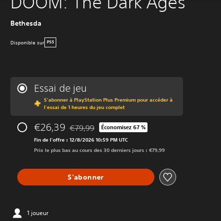
DOOM: The Dark Ages
Bethesda
Disponible sur
PS5
Essai de jeu
S'abonner à PlayStation Plus Premium pour accéder à
l'essai de 1 heures du jeu complet
€26,39
€79,99
Économisez 67 %
Remise par rapport au prix d'origine de €79,9
Fin de l'offre : 12/8/2026 10:59 PM UTC
Prix le plus bas au cours des 30 derniers jours : €79,99
S'abonner
1 joueur