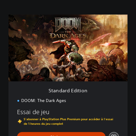
S
t
a
n
d
a
r
d
E
d
i
t
i
Standard Edition
o
n
DOOM: The Dark Ages
Essai de jeu
S'abonner à PlayStation Plus Premium pour accéder à l'essai
de 1 heures du jeu complet