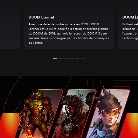
DOOM Eternal
DOOM (2
Avec une date de sortie initiale en 2020, DOOM
Brillant r
Eternal est la suite bourrée d'action et d'hémoglobine
début de 
du DOOM de 2016, qui voit le retour du DOOM Slayer
l'aspect b
sur une Terre submergée par les hordes démoniaques
technologi
de l'Enfer.‎