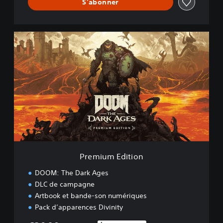
S'abonner
P
r
e
m
i
u
m
E
d
i
t
i
o
Premium Edition
n
DOOM: The Dark Ages
DLC de campagne
Artbook et bande-son numériques
Pack d’apparences Divinity