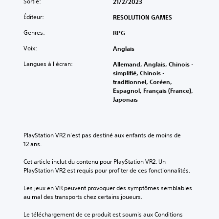
Sortie:
d
21/2/2023
m
t
u
v
e
a
t
o
o
Éditeur:
RESOLUTION GAMES
c
n
r
u
u
h
d
e
Genres:
s
RPG
c
a
e
s
p
h
q
s
Voix:
j
Anglais
o
e
u
d
o
u
s
e
Langues à l'écran:
u
Allemand, Anglais, Chinois -
u
v
s
j
simplifié, Chinois -
V
e
e
o
e
traditionnel, Coréen,
o
u
z
r
u
Espagnol, Français (France),
u
r
d
t
à
Japonais
s
s
é
i
t
p
d
s
e
o
o
e
a
a
u
u
s
c
u
t
PlayStation VR2 n'est pas destiné aux enfants de moins de 
v
p
t
d
m
12 ans.
e
o
i
i
o
z
i
v
o
m
Cet article inclut du contenu pour PlayStation VR2. Un 
j
n
e
.
e
PlayStation VR2 est requis pour profiter de ces fonctionnalités.
o
t
r
n
u
s
l
t
Les jeux en VR peuvent provoquer des symptômes semblables 
e
d
e
A
.
au mal des transports chez certains joueurs.
r
'
s
u
a
i
m
t
Le téléchargement de ce produit est soumis aux Conditions 
u
n
o