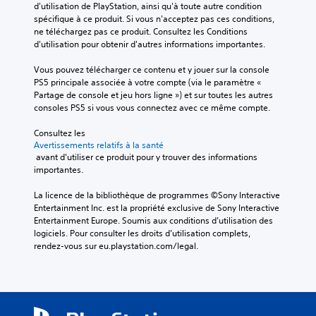
R
r
d'utilisation de PlayStation, ainsi qu'à toute autre condition 
j
t
u
a
e
spécifique à ce produit. Si vous n'acceptez pas ces conditions, 
e
é
v
p
s
ne téléchargez pas ce produit. Consultez les Conditions 
u
r
e
p
d'utilisation pour obtenir d'autres informations importantes.
o
e
ê
m
e
t
t
p
e
Vous pouvez télécharger ce contenu et y jouer sur la console 
l
n
o
t
n
PS5 principale associée à votre compte (via le paramètre « 
a
u
s
t
i
Partage de console et jeu hors ligne ») et sur toutes les autres 
v
d
t
s
o
consoles PS5 si vous vous connectez avec ce même compte.
i
e
e
u
n
g
s
t
t
s
Consultez les 
u
i
l
o
v
Avertissements relatifs à la santé
e
n
e
r
 avant d'utiliser ce produit pour y trouver des informations 
i
r
f
s
i
importantes.
s
d
o
e
e
a
r
u
f
La licence de la bibliothèque de programmes ©Sony Interactive 
l
n
m
e
f
Entertainment Inc. est la propriété exclusive de Sony Interactive 
s
a
e
l
V
Entertainment Europe. Soumis aux conditions d’utilisation des 
l
t
t
o
l
logiciels. Pour consulter les droits d’utilisation complets, 
e
i
s
u
e
rendez-vous sur eu.playstation.com/legal.
s
o
d
s
s
m
n
e
p
L
e
s
l
o
e
n
p
a
u
s
u
a
c
v
i
s
r
a