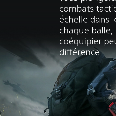
combats tacti
échelle dans 
chaque balle,
coéquipier peu
différence.