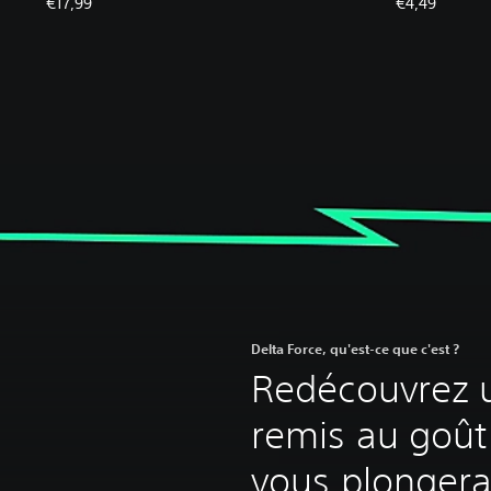
€17,99
€4,49
Delta Force, qu'est-ce que c'est ?
Redécouvrez u
remis au goût
vous plongera