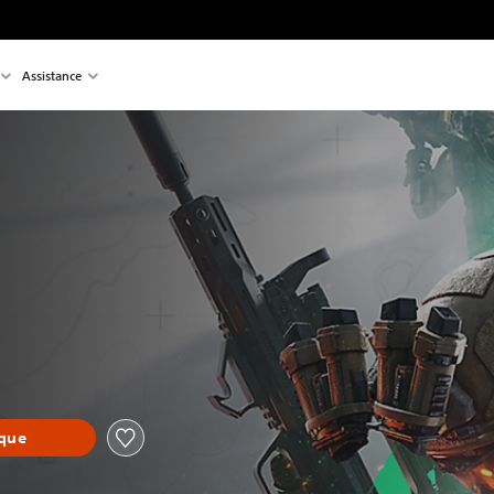
Assistance
èque