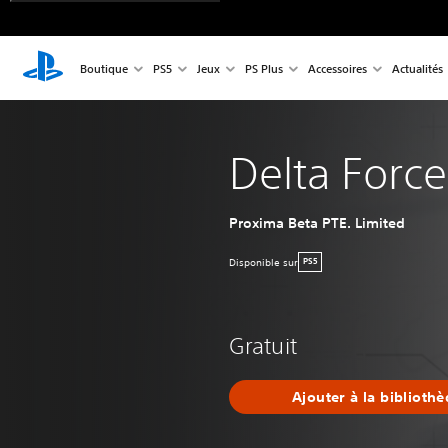
Boutique
PS5
Jeux
PS Plus
Accessoires
Actualités
Delta Force
Proxima Beta PTE. Limited
Disponible sur
PS5
Gratuit
Ajouter à la biblioth