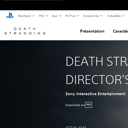
Boutique
PS5
Jeux
PS Plus
Accessoires
Actualités
Présentation
Caractér
DEATH ST
DIRECTOR'
Sony Interactive Entertainment
Disponible sur
PS5