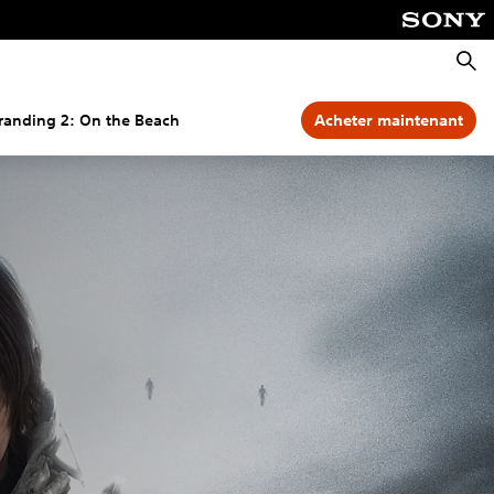
Reche
randing 2: On the Beach
Acheter maintenant