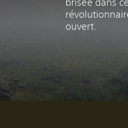
brisée dans c
révolutionnai
ouvert.