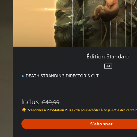
a
n
d
a
r
d
Édition Standard
PS5
DEATH STRANDING DIRECTOR’S CUT
Inclus
€49,99
Remise par rapport au prix d'origine de €49,99
S'abonner à PlayStation Plus Extra pour accéder à ce jeu et à des centai
S'abonner