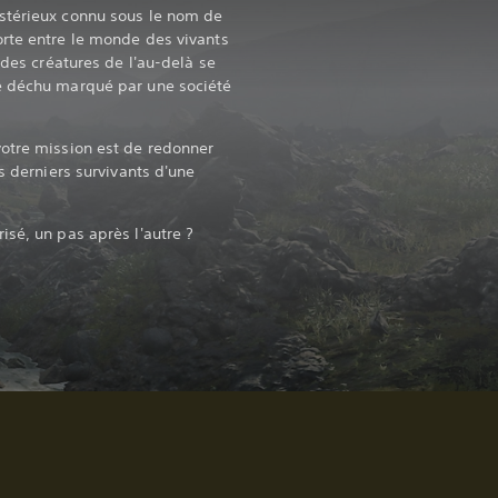
stérieux connu sous le nom de
rte entre le monde des vivants
 des créatures de l'au-delà se
e déchu marqué par une société
otre mission est de redonner
es derniers survivants d'une
isé, un pas après l'autre ?