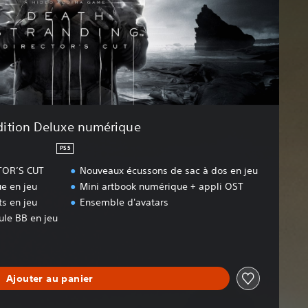
dition Deluxe numérique
PS5
TOR’S CUT
Nouveaux écussons de sac à dos en jeu
ue en jeu
Mini artbook numérique + appli OST
ts en jeu
Ensemble d'avatars
ule BB en jeu
Ajouter au panier