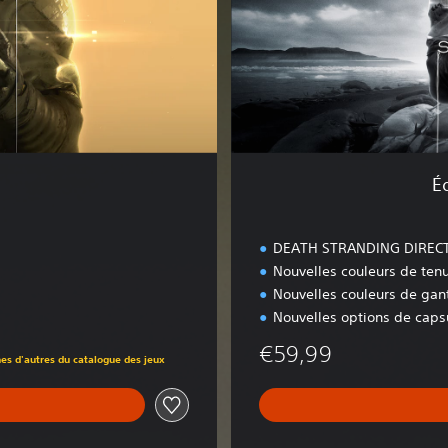
l
u
x
e
n
u
m
é
r
É
i
q
u
DEATH STRANDING DIREC
e
Nouvelles couleurs de ten
Nouvelles couleurs de gan
Nouvelles options de caps
€59,99
nes d'autres du catalogue des jeux